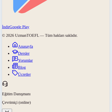
İndir
Google Play
©
2026
UzmanTOEFL
— Tüm hakları saklıdır.
Anasayfa
Dersler
Yorumlar
Blog
Ücretler
Eğitim Danışmanı
Çevrimiçi (online)