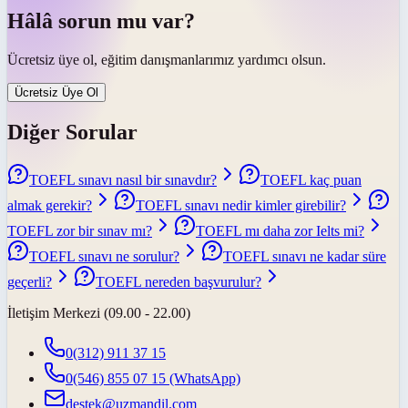
Hâlâ sorun mu var?
Ücretsiz üye ol, eğitim danışmanlarımız yardımcı olsun.
Ücretsiz Üye Ol
Diğer Sorular
TOEFL sınavı nasıl bir sınavdır?
TOEFL kaç puan
almak gerekir?
TOEFL sınavı nedir kimler girebilir?
TOEFL zor bir sınav mı?
TOEFL mı daha zor Ielts mi?
TOEFL sınavı ne sorulur?
TOEFL sınavı ne kadar süre
geçerli?
TOEFL nereden başvurulur?
İletişim Merkezi (09.00 - 22.00)
0(312) 911 37 15
0(546) 855 07 15
(WhatsApp)
destek@uzmandil.com