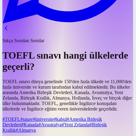
Sıkça Sorulan Sorular
TOEFL sınavı hangi ülkelerde
geçerli?
TOEFL sınavı dünya genelinde 150'den fazla ülkede ve 11,000'den
fazla üniversite ve kurum tarafından kabul edilmektedir. Bu ülkeler
arasında Amerika Birleşik Devletleri, Kanada, Avustralya, Yeni
Zelanda, Birleşik Krallık, Almanya, Hollanda, İsveç ve birçok diğer
ülke bulunmaktadır. TOEFL, genellikle İngilizce konuşulan
ülkelerde ve İngilizce eğitim veren üniversitelerde geçerlidir.
#
TOEFL
#
sınav
#
üniversite
#
kabul
#
Amerika Birleşik
Devletleri
#
Kanada
#
Avustralya
#
Yeni Zelanda
#
Birleşik
Krallık
#
Almanya