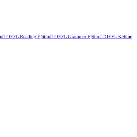
mi
TOEFL Reading Eğitimi
TOEFL Grammer Eğitimi
TOEFL Kelime