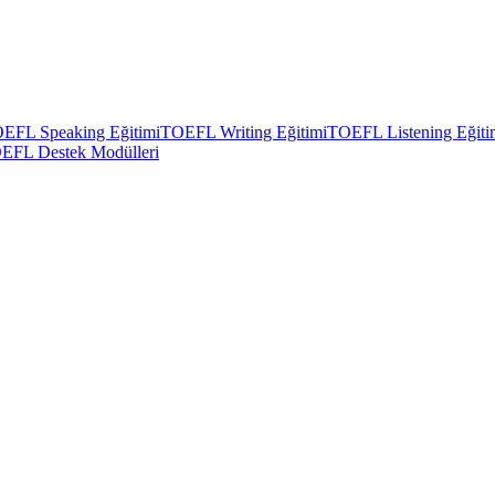
EFL Speaking Eğitimi
TOEFL Writing Eğitimi
TOEFL Listening Eğiti
EFL Destek Modülleri