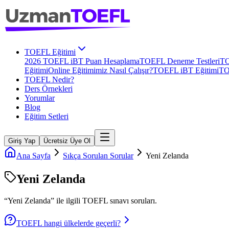
TOEFL Eğitimi
2026 TOEFL iBT Puan Hesaplama
TOEFL Deneme Testleri
TO
Eğitimi
Online Eğitimimiz Nasıl Çalışır?
TOEFL iBT Eğitimi
TO
TOEFL Nedir?
Ders Örnekleri
Yorumlar
Blog
Eğitim Setleri
Giriş Yap
Ücretsiz Üye Ol
Ana Sayfa
Sıkça Sorulan Sorular
Yeni Zelanda
Yeni Zelanda
“
Yeni Zelanda
” ile ilgili
TOEFL
sınavı soruları.
TOEFL hangi ülkelerde geçerli?