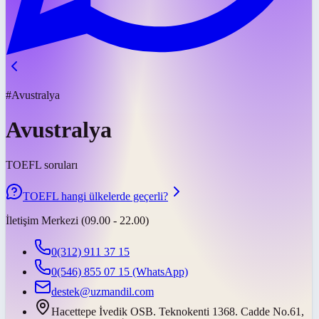
#Avustralya
Avustralya
TOEFL soruları
TOEFL hangi ülkelerde geçerli?
İletişim Merkezi (09.00 - 22.00)
0(312) 911 37 15
0(546) 855 07 15
(WhatsApp)
destek@uzmandil.com
Hacettepe İvedik OSB. Teknokenti 1368. Cadde No.61,