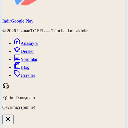
İndir
Google Play
©
2026
UzmanTOEFL
— Tüm hakları saklıdır.
Anasayfa
Dersler
Yorumlar
Blog
Ücretler
Eğitim Danışmanı
Çevrimiçi (online)