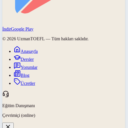
İndir
Google Play
©
2026
UzmanTOEFL
— Tüm hakları saklıdır.
Anasayfa
Dersler
Yorumlar
Blog
Ücretler
Eğitim Danışmanı
Çevrimiçi (online)