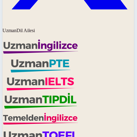
UzmanDil Ailesi