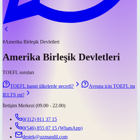
#Amerika Birleşik Devletleri
Amerika Birleşik Devletleri
TOEFL soruları
TOEFL hangi ülkelerde geçerli?
Avrupa için TOEFL mı
IELTS mi?
İletişim Merkezi (09.00 - 22.00)
0(312) 911 37 15
0(546) 855 07 15
(WhatsApp)
destek@uzmandil.com