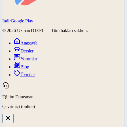
İndir
Google Play
©
2026
UzmanTOEFL
— Tüm hakları saklıdır.
Anasayfa
Dersler
Yorumlar
Blog
Ücretler
Eğitim Danışmanı
Çevrimiçi (online)