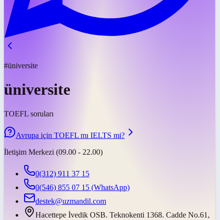
#üniversite
üniversite
TOEFL soruları
Avrupa için TOEFL mı IELTS mi?
İletişim Merkezi (09.00 - 22.00)
0(312) 911 37 15
0(546) 855 07 15
(WhatsApp)
destek@uzmandil.com
Hacettepe İvedik OSB. Teknokenti 1368. Cadde No.61,