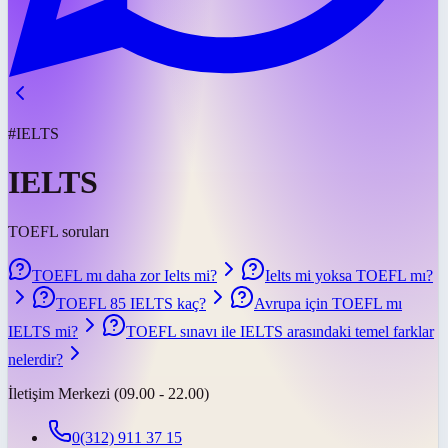
#IELTS
IELTS
TOEFL soruları
TOEFL mı daha zor Ielts mi?
Ielts mi yoksa TOEFL mı?
TOEFL 85 IELTS kaç?
Avrupa için TOEFL mı
IELTS mi?
TOEFL sınavı ile IELTS arasındaki temel farklar
nelerdir?
İletişim Merkezi (09.00 - 22.00)
0(312) 911 37 15