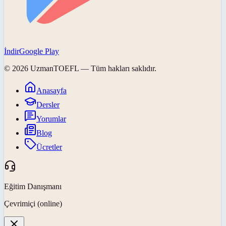
İndir
Google Play
©
2026
UzmanTOEFL
— Tüm hakları saklıdır.
Anasayfa
Dersler
Yorumlar
Blog
Ücretler
Eğitim Danışmanı
Çevrimiçi (online)