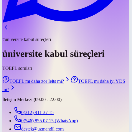
#üniversite kabul süreçleri
üniversite kabul süreçleri
TOEFL soruları
TOEFL mı daha zor Ielts mi?
TOEFL mı daha iyi YDS
mi?
İletişim Merkezi (09.00 - 22.00)
0(312) 911 37 15
0(546) 855 07 15
(WhatsApp)
destek@uzmandil.com