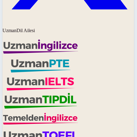
UzmanDil Ailesi