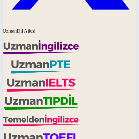
UzmanDil Ailesi