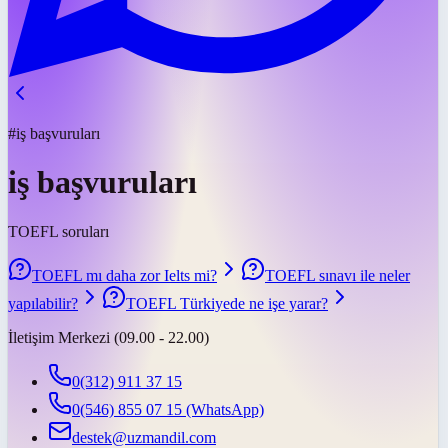
#iş başvuruları
iş başvuruları
TOEFL soruları
TOEFL mı daha zor Ielts mi?
TOEFL sınavı ile neler
yapılabilir?
TOEFL Türkiyede ne işe yarar?
İletişim Merkezi (09.00 - 22.00)
0(312) 911 37 15
0(546) 855 07 15
(WhatsApp)
destek@uzmandil.com