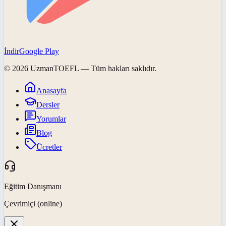
İndir
Google Play
©
2026
UzmanTOEFL
— Tüm hakları saklıdır.
Anasayfa
Dersler
Yorumlar
Blog
Ücretler
Eğitim Danışmanı
Çevrimiçi (online)