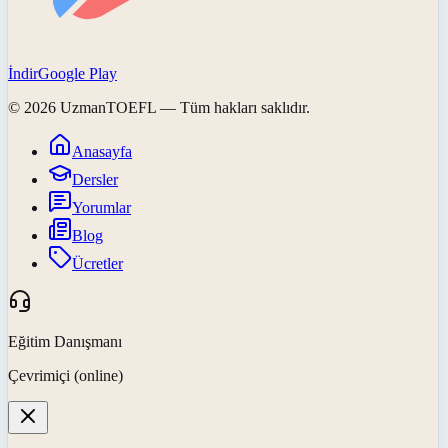
İndir
Google Play
©
2026
UzmanTOEFL
— Tüm hakları saklıdır.
Anasayfa
Dersler
Yorumlar
Blog
Ücretler
Eğitim Danışmanı
Çevrimiçi (online)