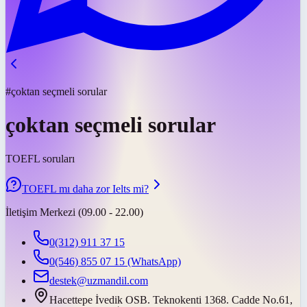
#çoktan seçmeli sorular
çoktan seçmeli sorular
TOEFL soruları
TOEFL mı daha zor Ielts mi?
İletişim Merkezi (09.00 - 22.00)
0(312) 911 37 15
0(546) 855 07 15
(WhatsApp)
destek@uzmandil.com
Hacettepe İvedik OSB. Teknokenti 1368. Cadde No.61,