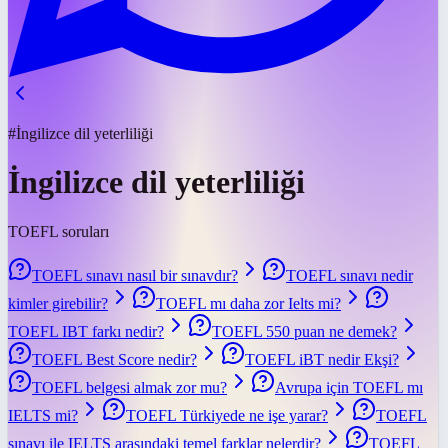
#İngilizce dil yeterliliği
İngilizce dil yeterliliği
TOEFL soruları
TOEFL sınavı nasıl bir sınavdır?
TOEFL sınavı nedir
kimler girebilir?
TOEFL mı daha zor Ielts mi?
TOEFL IBT farkı nedir?
TOEFL 550 puan ne demek?
TOEFL Best Score nedir?
TOEFL iBT nedir Ekşi?
TOEFL belgesi almak zor mu?
Avrupa için TOEFL mı
IELTS mi?
TOEFL Türkiyede ne işe yarar?
TOEFL
sınavı ile IELTS arasındaki temel farklar nelerdir?
TOEFL