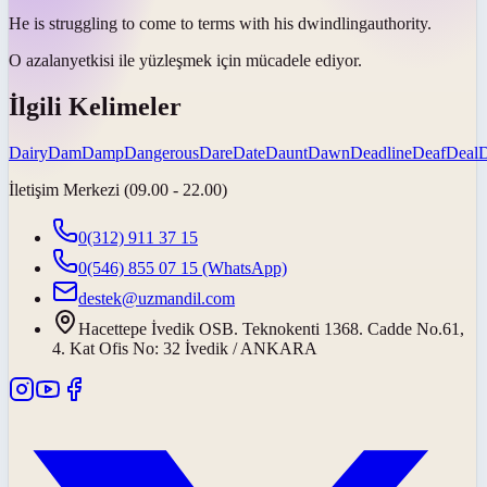
He is struggling to come to terms with his
dwindling
authority.
O
azalan
yetkisi ile yüzleşmek için mücadele ediyor.
İlgili Kelimeler
Dairy
Dam
Damp
Dangerous
Dare
Date
Daunt
Dawn
Deadline
Deaf
Deal
İletişim Merkezi (09.00 - 22.00)
0(312) 911 37 15
0(546) 855 07 15
(WhatsApp)
destek@uzmandil.com
Hacettepe İvedik OSB. Teknokenti 1368. Cadde No.61,
4. Kat Ofis No: 32 İvedik / ANKARA