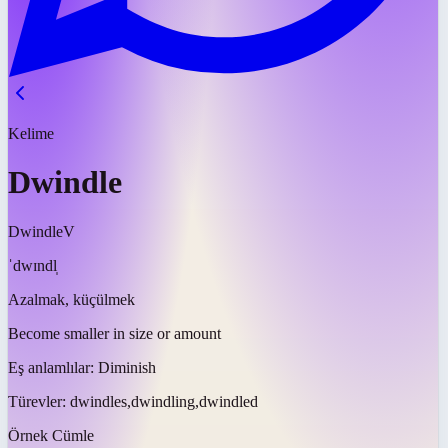
Kelime
Dwindle
Dwindle
V
ˈdwɪndl̩
Azalmak, küçülmek
Become smaller in size or amount
Eş anlamlılar:
Diminish
Türevler:
dwindles,dwindling,dwindled
Örnek Cümle