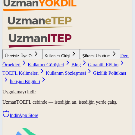
Ders
Ücretsiz Üye Ol
Kullanıcı Girişi
Şifremi Unuttum
Örnekleri
Kullanıcı Görüşleri
Blog
Garantili Eğitim
TOEFL Kelimeleri
Kullanım Sözleşmesi
Gizlilik Politikası
İletişim Bilgileri
Uygulamayı indir
UzmanTOEFL
cebinde — istediğin an, istediğin yerde çalış.
İndir
App Store