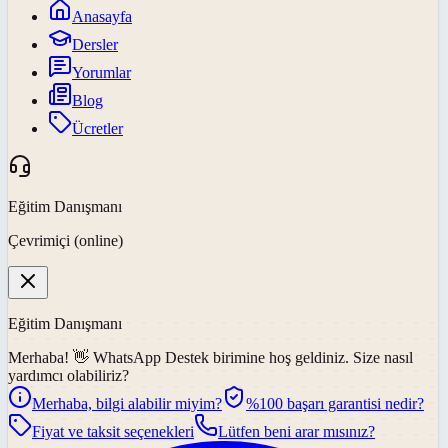
Anasayfa
Dersler
Yorumlar
Blog
Ücretler
Eğitim Danışmanı
Çevrimiçi (online)
Eğitim Danışmanı
Merhaba! 👋
WhatsApp Destek
birimine hoş geldiniz. Size nasıl
yardımcı olabiliriz?
Merhaba, bilgi alabilir miyim?
%100 başarı garantisi nedir?
Fiyat ve taksit seçenekleri
Lütfen beni arar mısınız?