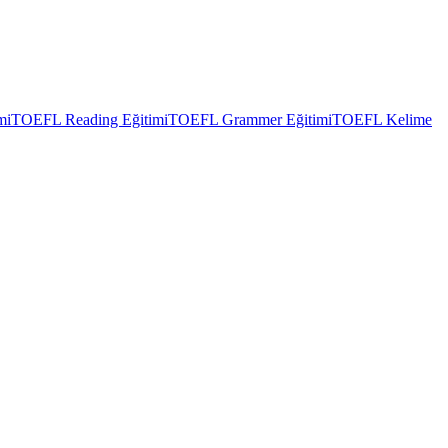
mi
TOEFL Reading Eğitimi
TOEFL Grammer Eğitimi
TOEFL Kelime