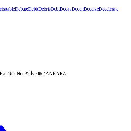
ebatable
Debate
Debit
Debris
Debt
Decay
Deceit
Deceive
Decelerate
. Kat Ofis No: 32 İvedik / ANKARA