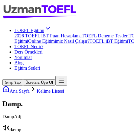
TOEFL Eğitimi
2026 TOEFL iBT Puan Hesaplama
TOEFL Deneme Testleri
TO
Eğitimi
Online Eğitimimiz Nasıl Çalışır?
TOEFL iBT Eğitimi
TO
TOEFL Nedir?
Ders Örnekleri
Yorumlar
Blog
Eğitim Setleri
Giriş Yap
Ücretsiz Üye Ol
Ana Sayfa
Kelime Listesi
Damp
.
Damp
Adj
dæmp