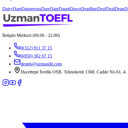
Dairy
Dam
Dangerous
Dare
Date
Daunt
Dawn
Deadline
Deaf
Deal
Dean
D
İletişim Merkezi (09.00 - 22.00)
0(312) 911 37 15
0(850) 302 67 15
destek@uzmandil.com
Hacettepe İvedik OSB. Teknokenti 1368. Cadde No.61, 4