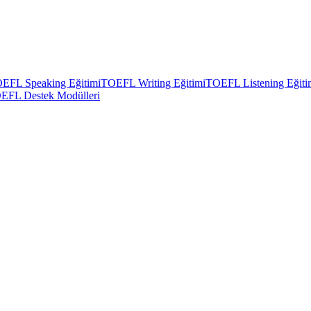
EFL Speaking Eğitimi
TOEFL Writing Eğitimi
TOEFL Listening Eğiti
EFL Destek Modülleri