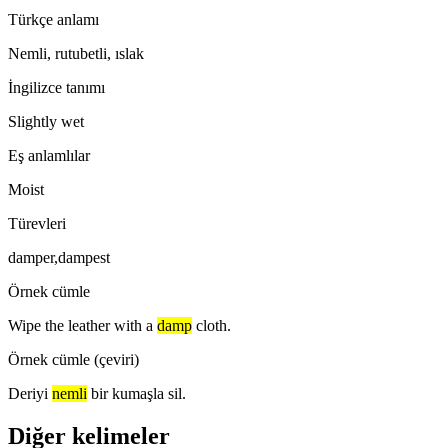
Türkçe anlamı
Nemli, rutubetli, ıslak
İngilizce tanımı
Slightly wet
Eş anlamlılar
Moist
Türevleri
damper,dampest
Örnek cümle
Wipe the leather with a
damp
cloth.
Örnek cümle (çeviri)
Deriyi
nemli
bir kumaşla sil.
Diğer kelimeler