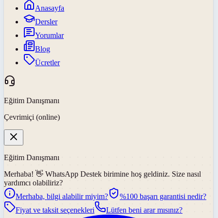
Anasayfa
Dersler
Yorumlar
Blog
Ücretler
Eğitim Danışmanı
Çevrimiçi (online)
Eğitim Danışmanı
Merhaba! 👋
WhatsApp Destek
birimine hoş geldiniz. Size nasıl
yardımcı olabiliriz?
Merhaba, bilgi alabilir miyim?
%100 başarı garantisi nedir?
Fiyat ve taksit seçenekleri
Lütfen beni arar mısınız?