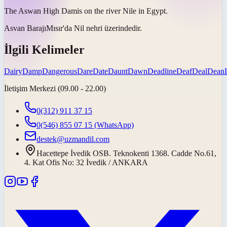
The Aswan High
Dam
is on the river Nile in Egypt.
Asvan
Barajı
Mısır'da Nil nehri üzerindedir.
İlgili Kelimeler
Dairy
Damp
Dangerous
Dare
Date
Daunt
Dawn
Deadline
Deaf
Deal
Dean
İletişim Merkezi (09.00 - 22.00)
0(312) 911 37 15
0(546) 855 07 15
(WhatsApp)
destek@uzmandil.com
Hacettepe İvedik OSB. Teknokenti 1368. Cadde No.61,
4. Kat Ofis No: 32 İvedik / ANKARA