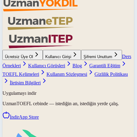
Ders
Ücretsiz Üye Ol
Kullanıcı Girişi
Şifremi Unuttum
Örnekleri
Kullanıcı Görüşleri
Blog
Garantili Eğitim
TOEFL Kelimeleri
Kullanım Sözleşmesi
Gizlilik Politikası
İletişim Bilgileri
Uygulamayı indir
UzmanTOEFL
cebinde — istediğin an, istediğin yerde çalış.
İndir
App Store