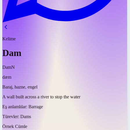
Kelime
Dam
Dam
N
dæm
Baraj, hazne, engel
A wall built across a river to stop the water
Eş anlamlılar:
Barrage
Türevler:
Dams
Örnek Cümle