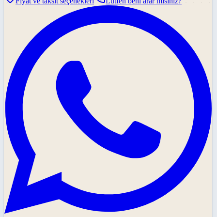
Fiyat ve taksit seçenekleri
Lütfen beni arar mısınız?