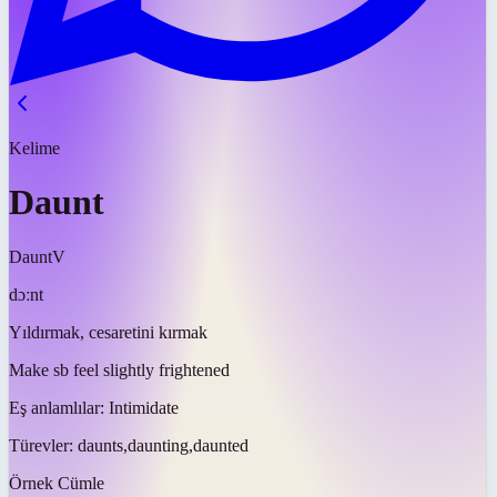
Kelime
Daunt
Daunt
V
dɔːnt
Yıldırmak, cesaretini kırmak
Make sb feel slightly frightened
Eş anlamlılar:
Intimidate
Türevler:
daunts,daunting,daunted
Örnek Cümle