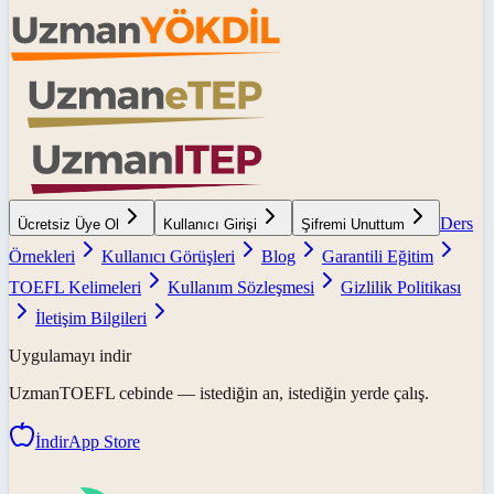
Ders
Ücretsiz Üye Ol
Kullanıcı Girişi
Şifremi Unuttum
Örnekleri
Kullanıcı Görüşleri
Blog
Garantili Eğitim
TOEFL Kelimeleri
Kullanım Sözleşmesi
Gizlilik Politikası
İletişim Bilgileri
Uygulamayı indir
UzmanTOEFL
cebinde — istediğin an, istediğin yerde çalış.
İndir
App Store