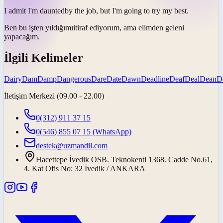
I admit I'm
daunted
by the job, but I'm going to try my best.
Ben bu işten
yıldığımı
itiraf ediyorum, ama elimden geleni
yapacağım.
İlgili Kelimeler
Dairy
Dam
Damp
Dangerous
Dare
Date
Dawn
Deadline
Deaf
Deal
Dean
D
İletişim Merkezi (09.00 - 22.00)
0(312) 911 37 15
0(546) 855 07 15
(WhatsApp)
destek@uzmandil.com
Hacettepe İvedik OSB. Teknokenti 1368. Cadde No.61,
4. Kat Ofis No: 32 İvedik / ANKARA