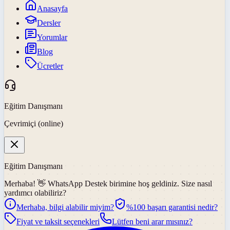
Anasayfa
Dersler
Yorumlar
Blog
Ücretler
Eğitim Danışmanı
Çevrimiçi (online)
Eğitim Danışmanı
Merhaba! 👋
WhatsApp Destek
birimine hoş geldiniz. Size nasıl
yardımcı olabiliriz?
Merhaba, bilgi alabilir miyim?
%100 başarı garantisi nedir?
Fiyat ve taksit seçenekleri
Lütfen beni arar mısınız?