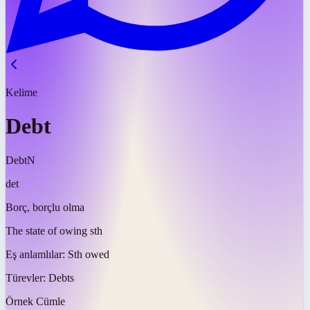
Kelime
Debt
Debt
N
det
Borç, borçlu olma
The state of owing sth
Eş anlamlılar:
Sth owed
Türevler:
Debts
Örnek Cümle