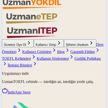
Ders
Ücretsiz Üye Ol
Kullanıcı Girişi
Şifremi Unuttum
Örnekleri
Kullanıcı Görüşleri
Blog
Garantili Eğitim
TOEFL Kelimeleri
Kullanım Sözleşmesi
Gizlilik Politikası
İletişim Bilgileri
Uygulamayı indir
UzmanTOEFL
cebinde — istediğin an, istediğin yerde çalış.
İndir
App Store