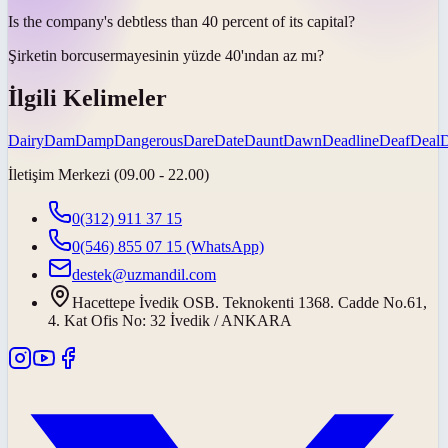
Is the company's
debt
less than 40 percent of its capital?
Şirketin
borcu
sermayesinin yüzde 40'ından az mı?
İlgili Kelimeler
Dairy
Dam
Damp
Dangerous
Dare
Date
Daunt
Dawn
Deadline
Deaf
Deal
İletişim Merkezi (09.00 - 22.00)
0(312) 911 37 15
0(546) 855 07 15
(WhatsApp)
destek@uzmandil.com
Hacettepe İvedik OSB. Teknokenti 1368. Cadde No.61,
4. Kat Ofis No: 32 İvedik / ANKARA