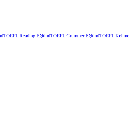
mi
TOEFL Reading Eğitimi
TOEFL Grammer Eğitimi
TOEFL Kelime