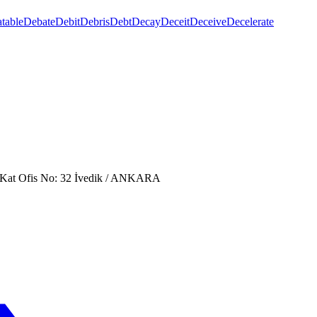
table
Debate
Debit
Debris
Debt
Decay
Deceit
Deceive
Decelerate
. Kat Ofis No: 32 İvedik / ANKARA