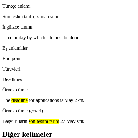
Türkçe anlamı
Son teslim tarihi, zaman sınırı
İngilizce tanımı
Time or day by which sth must be done
Eş anlamlılar
End point
Türevleri
Deadlines
Örnek cümle
The
deadline
for applications is May 27th.
Örnek cümle (çeviri)
Başvuruların
son teslim tarihi
27 Mayıs'tır.
Diğer kelimeler