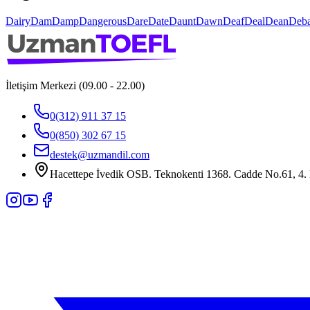
Dairy
Dam
Damp
Dangerous
Dare
Date
Daunt
Dawn
Deaf
Deal
Dean
Deba
İletişim Merkezi (09.00 - 22.00)
0(312) 911 37 15
0(850) 302 67 15
destek@uzmandil.com
Hacettepe İvedik OSB. Teknokenti 1368. Cadde No.61, 4