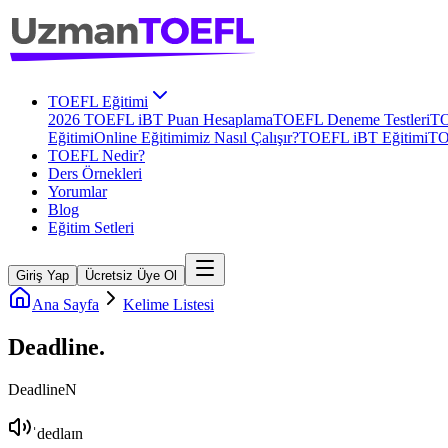
TOEFL Eğitimi
2026 TOEFL iBT Puan Hesaplama
TOEFL Deneme Testleri
TO
Eğitimi
Online Eğitimimiz Nasıl Çalışır?
TOEFL iBT Eğitimi
TO
TOEFL Nedir?
Ders Örnekleri
Yorumlar
Blog
Eğitim Setleri
Giriş Yap
Ücretsiz Üye Ol
Ana Sayfa
Kelime Listesi
Deadline
.
Deadline
N
ˈdedlaɪn