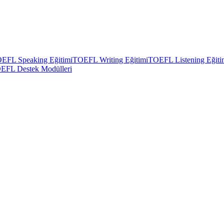
EFL Speaking Eğitimi
TOEFL Writing Eğitimi
TOEFL Listening Eğiti
EFL Destek Modülleri