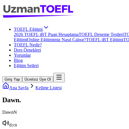
TOEFL Eğitimi
2026 TOEFL iBT Puan Hesaplama
TOEFL Deneme Testleri
TO
Eğitimi
Online Eğitimimiz Nasıl Çalışır?
TOEFL iBT Eğitimi
TO
TOEFL Nedir?
Ders Örnekleri
Yorumlar
Blog
Eğitim Setleri
Giriş Yap
Ücretsiz Üye Ol
Ana Sayfa
Kelime Listesi
Dawn
.
Dawn
N
dɔːn