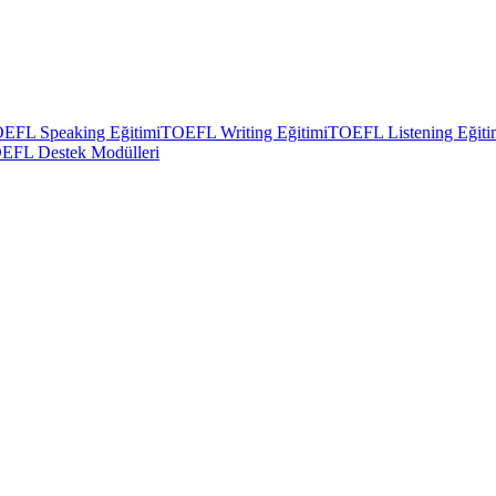
EFL Speaking Eğitimi
TOEFL Writing Eğitimi
TOEFL Listening Eğiti
EFL Destek Modülleri