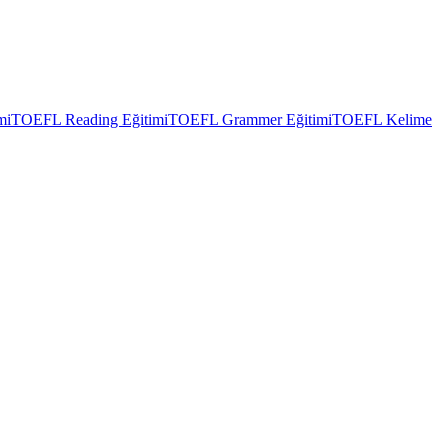
mi
TOEFL Reading Eğitimi
TOEFL Grammer Eğitimi
TOEFL Kelime