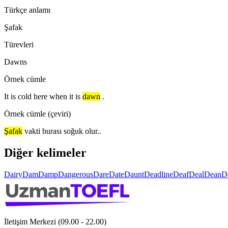
Türkçe anlamı
Şafak
Türevleri
Dawns
Örnek cümle
It is cold here when it is
dawn
.
Örnek cümle (çeviri)
Şafak
vakti burası soğuk olur..
Diğer kelimeler
Dairy
Dam
Damp
Dangerous
Dare
Date
Daunt
Deadline
Deaf
Deal
Dean
D
İletişim Merkezi (09.00 - 22.00)