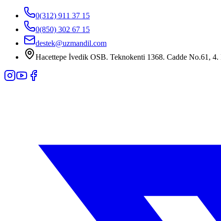
0(312) 911 37 15
0(850) 302 67 15
destek@uzmandil.com
Hacettepe İvedik OSB. Teknokenti 1368. Cadde No.61, 4