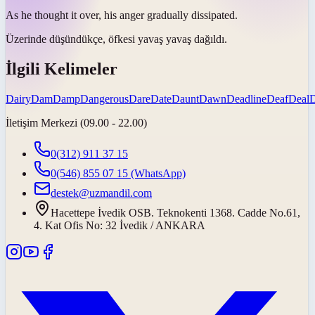
As he thought it over, his anger gradually
dissipated
.
Üzerinde düşündükçe, öfkesi yavaş yavaş
dağıldı
.
İlgili Kelimeler
Dairy
Dam
Damp
Dangerous
Dare
Date
Daunt
Dawn
Deadline
Deaf
Deal
İletişim Merkezi (09.00 - 22.00)
0(312) 911 37 15
0(546) 855 07 15
(WhatsApp)
destek@uzmandil.com
Hacettepe İvedik OSB. Teknokenti 1368. Cadde No.61,
4. Kat Ofis No: 32 İvedik / ANKARA