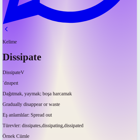
Kelime
Dissipate
Dissipate
V
ˈdɪsɪpeɪt
Dağıtmak, yaymak; boşa harcamak
Gradually disappear or waste
Eş anlamlılar:
Spread out
Türevler:
dissipates,dissipating,dissipated
Örnek Cümle