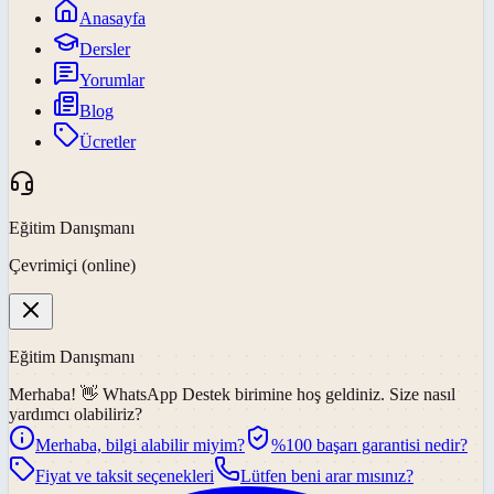
Anasayfa
Dersler
Yorumlar
Blog
Ücretler
Eğitim Danışmanı
Çevrimiçi (online)
Eğitim Danışmanı
Merhaba! 👋
WhatsApp Destek
birimine hoş geldiniz. Size nasıl
yardımcı olabiliriz?
Merhaba, bilgi alabilir miyim?
%100 başarı garantisi nedir?
Fiyat ve taksit seçenekleri
Lütfen beni arar mısınız?