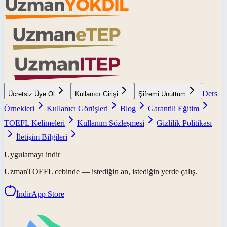
Ders
Ücretsiz Üye Ol
Kullanıcı Girişi
Şifremi Unuttum
Örnekleri
Kullanıcı Görüşleri
Blog
Garantili Eğitim
TOEFL Kelimeleri
Kullanım Sözleşmesi
Gizlilik Politikası
İletişim Bilgileri
Uygulamayı indir
UzmanTOEFL
cebinde — istediğin an, istediğin yerde çalış.
İndir
App Store