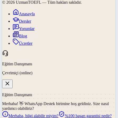
©
2026
UzmanTOEFL
— Tüm hakları saklıdır.
Anasayfa
Dersler
Yorumlar
Blog
Ücretler
Eğitim Danışmanı
Çevrimiçi (online)
Eğitim Danışmanı
Merhaba! 👋
WhatsApp Destek
birimine hoş geldiniz. Size nasıl
yardımcı olabiliriz?
Merhaba, bilgi alabilir miyim?
%100 başarı garantisi nedir?