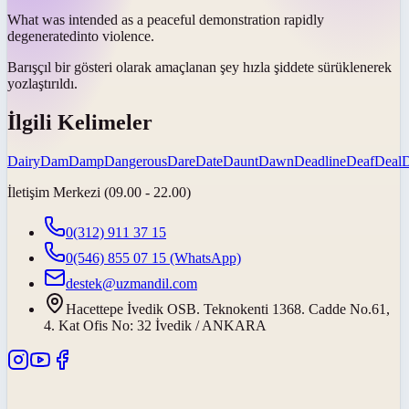
What was intended as a peaceful demonstration rapidly
degenerated
into violence.
Barışçıl bir gösteri olarak amaçlanan şey hızla şiddete sürüklenerek
yozlaştırıldı
.
İlgili Kelimeler
Dairy
Dam
Damp
Dangerous
Dare
Date
Daunt
Dawn
Deadline
Deaf
Deal
İletişim Merkezi (09.00 - 22.00)
0(312) 911 37 15
0(546) 855 07 15
(WhatsApp)
destek@uzmandil.com
Hacettepe İvedik OSB. Teknokenti 1368. Cadde No.61,
4. Kat Ofis No: 32 İvedik / ANKARA