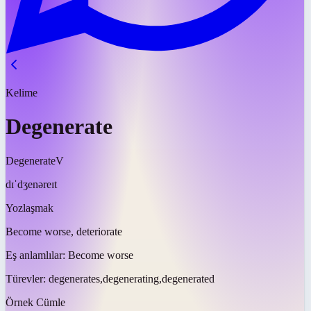
Kelime
Degenerate
Degenerate
V
dɪˈdʒenəreɪt
Yozlaşmak
Become worse, deteriorate
Eş anlamlılar:
Become worse
Türevler:
degenerates,degenerating,degenerated
Örnek Cümle