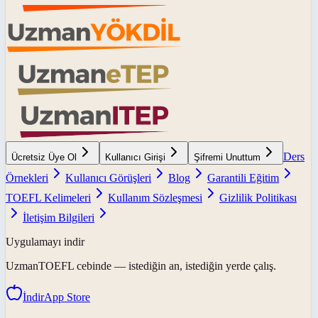
Ders
Ücretsiz Üye Ol
Kullanıcı Girişi
Şifremi Unuttum
Örnekleri
Kullanıcı Görüşleri
Blog
Garantili Eğitim
TOEFL Kelimeleri
Kullanım Sözleşmesi
Gizlilik Politikası
İletişim Bilgileri
Uygulamayı indir
UzmanTOEFL
cebinde — istediğin an, istediğin yerde çalış.
İndir
App Store