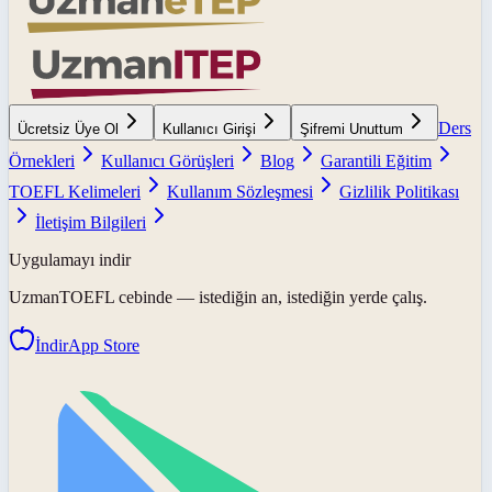
Ders
Ücretsiz Üye Ol
Kullanıcı Girişi
Şifremi Unuttum
Örnekleri
Kullanıcı Görüşleri
Blog
Garantili Eğitim
TOEFL Kelimeleri
Kullanım Sözleşmesi
Gizlilik Politikası
İletişim Bilgileri
Uygulamayı indir
UzmanTOEFL
cebinde — istediğin an, istediğin yerde çalış.
İndir
App Store