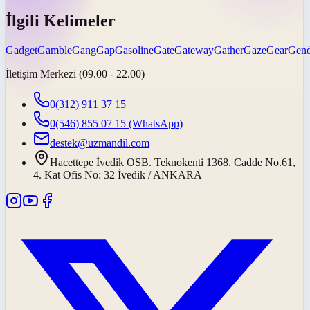
İlgili Kelimeler
Gadget
Gamble
Gang
Gap
Gasoline
Gate
Gateway
Gather
Gaze
Gear
Gend
İletişim Merkezi (09.00 - 22.00)
0(312) 911 37 15
0(546) 855 07 15
(WhatsApp)
destek@uzmandil.com
Hacettepe İvedik OSB. Teknokenti 1368. Cadde No.61,
4. Kat Ofis No: 32 İvedik / ANKARA