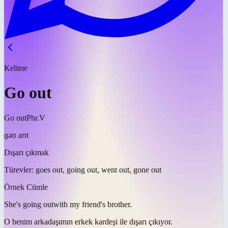
Kelime
Go out
Go out
Phr.V
ɡəʊ aʊt
Dışarı çıkmak
Türevler:
goes out, going out, went out, gone out
Örnek Cümle
She's
going out
with my friend's brother.
O benim arkadaşımın erkek kardeşi ile
dışarı çıkıyor
.