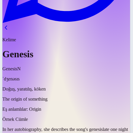
Kelime
Genesis
Genesis
N
ˈdʒenəsɪs
Doğuş, yaratılış, köken
The origin of something
Eş anlamlılar:
Origin
Örnek Cümle
In her autobiography, she describes the song's
genesis
late one night