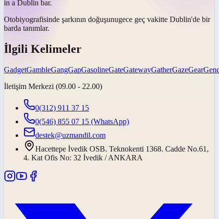
in a Dublin bar.
Otobiyografisinde şarkının
doğuşunu
gece geç vakitte Dublin'de bir
barda tanımlar.
İlgili Kelimeler
Gadget
Gamble
Gang
Gap
Gasoline
Gate
Gateway
Gather
Gaze
Gear
Gend
İletişim Merkezi (09.00 - 22.00)
0(312) 911 37 15
0(546) 855 07 15
(WhatsApp)
destek@uzmandil.com
Hacettepe İvedik OSB. Teknokenti 1368. Cadde No.61,
4. Kat Ofis No: 32 İvedik / ANKARA