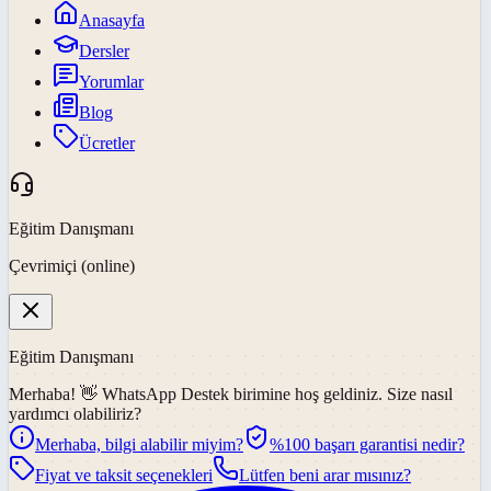
Anasayfa
Dersler
Yorumlar
Blog
Ücretler
Eğitim Danışmanı
Çevrimiçi (online)
Eğitim Danışmanı
Merhaba! 👋
WhatsApp Destek
birimine hoş geldiniz. Size nasıl
yardımcı olabiliriz?
Merhaba, bilgi alabilir miyim?
%100 başarı garantisi nedir?
Fiyat ve taksit seçenekleri
Lütfen beni arar mısınız?