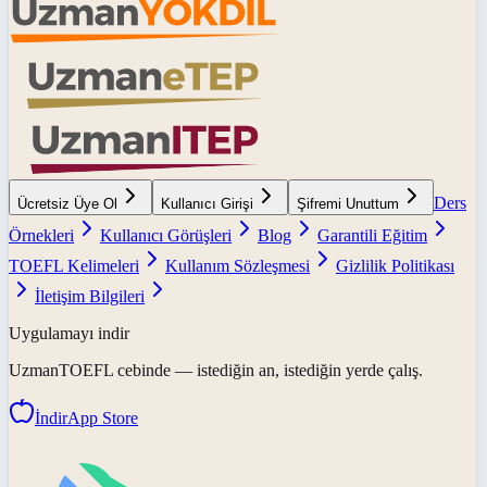
Ders
Ücretsiz Üye Ol
Kullanıcı Girişi
Şifremi Unuttum
Örnekleri
Kullanıcı Görüşleri
Blog
Garantili Eğitim
TOEFL Kelimeleri
Kullanım Sözleşmesi
Gizlilik Politikası
İletişim Bilgileri
Uygulamayı indir
UzmanTOEFL
cebinde — istediğin an, istediğin yerde çalış.
İndir
App Store