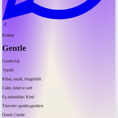
Kelime
Gentle
Gentle
Adj
ˈdʒentl̩
Kibar, nazik, hoşgörülü
Calm, kind or soft
Eş anlamlılar:
Kind
Türevler:
gentler,gentlest
Örnek Cümle