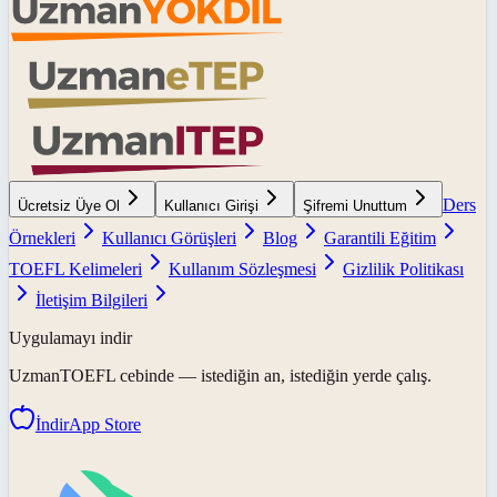
Ders
Ücretsiz Üye Ol
Kullanıcı Girişi
Şifremi Unuttum
Örnekleri
Kullanıcı Görüşleri
Blog
Garantili Eğitim
TOEFL Kelimeleri
Kullanım Sözleşmesi
Gizlilik Politikası
İletişim Bilgileri
Uygulamayı indir
UzmanTOEFL
cebinde — istediğin an, istediğin yerde çalış.
İndir
App Store