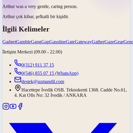
Arthur was a very
gentle
, caring person.
Arthur çok
kibar
, şefkatli bir kişidir.
İlgili Kelimeler
Gadget
Gamble
Gang
Gap
Gasoline
Gate
Gateway
Gather
Gaze
Gear
Gend
İletişim Merkezi (09.00 - 22.00)
0(312) 911 37 15
0(546) 855 07 15
(WhatsApp)
destek@uzmandil.com
Hacettepe İvedik OSB. Teknokenti 1368. Cadde No.61,
4. Kat Ofis No: 32 İvedik / ANKARA