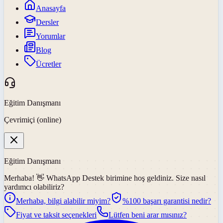
Anasayfa
Dersler
Yorumlar
Blog
Ücretler
Eğitim Danışmanı
Çevrimiçi (online)
Eğitim Danışmanı
Merhaba! 👋
WhatsApp Destek
birimine hoş geldiniz. Size nasıl
yardımcı olabiliriz?
Merhaba, bilgi alabilir miyim?
%100 başarı garantisi nedir?
Fiyat ve taksit seçenekleri
Lütfen beni arar mısınız?