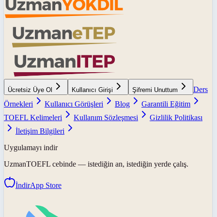
Ders
Ücretsiz Üye Ol
Kullanıcı Girişi
Şifremi Unuttum
Örnekleri
Kullanıcı Görüşleri
Blog
Garantili Eğitim
TOEFL Kelimeleri
Kullanım Sözleşmesi
Gizlilik Politikası
İletişim Bilgileri
Uygulamayı indir
UzmanTOEFL
cebinde — istediğin an, istediğin yerde çalış.
İndir
App Store