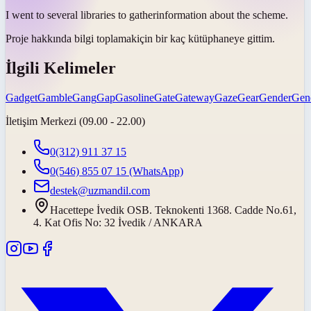
I went to several libraries to
gather
information about the scheme.
Proje hakkında bilgi
toplamak
için bir kaç kütüphaneye gittim.
İlgili Kelimeler
Gadget
Gamble
Gang
Gap
Gasoline
Gate
Gateway
Gaze
Gear
Gender
Gene
İletişim Merkezi (09.00 - 22.00)
0(312) 911 37 15
0(546) 855 07 15
(WhatsApp)
destek@uzmandil.com
Hacettepe İvedik OSB. Teknokenti 1368. Cadde No.61,
4. Kat Ofis No: 32 İvedik / ANKARA