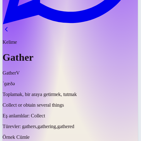
Kelime
Gather
Gather
V
ˈɡæðə
Toplamak, bir araya getirmek, tutmak
Collect or obtain several things
Eş anlamlılar:
Collect
Türevler:
gathers,gathering,gathered
Örnek Cümle