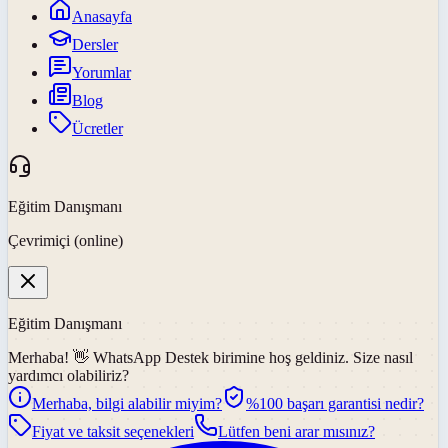
Anasayfa
Dersler
Yorumlar
Blog
Ücretler
Eğitim Danışmanı
Çevrimiçi (online)
Eğitim Danışmanı
Merhaba! 👋
WhatsApp Destek
birimine hoş geldiniz. Size nasıl
yardımcı olabiliriz?
Merhaba, bilgi alabilir miyim?
%100 başarı garantisi nedir?
Fiyat ve taksit seçenekleri
Lütfen beni arar mısınız?