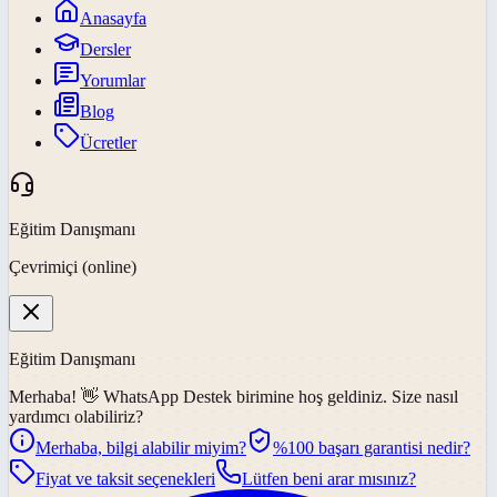
Anasayfa
Dersler
Yorumlar
Blog
Ücretler
Eğitim Danışmanı
Çevrimiçi (online)
Eğitim Danışmanı
Merhaba! 👋
WhatsApp Destek
birimine hoş geldiniz. Size nasıl
yardımcı olabiliriz?
Merhaba, bilgi alabilir miyim?
%100 başarı garantisi nedir?
Fiyat ve taksit seçenekleri
Lütfen beni arar mısınız?