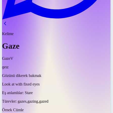
Kelime
Gaze
Gaze
V
ɡeɪz
Gözünü dikerek bakmak
Look at with fixed eyes
Eş anlamlılar:
Stare
Türevler:
gazes,gazing,gazed
Örnek Cümle