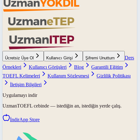
Ders
Ücretsiz Üye Ol
Kullanıcı Girişi
Şifremi Unuttum
Örnekleri
Kullanıcı Görüşleri
Blog
Garantili Eğitim
TOEFL Kelimeleri
Kullanım Sözleşmesi
Gizlilik Politikası
İletişim Bilgileri
Uygulamayı indir
UzmanTOEFL
cebinde — istediğin an, istediğin yerde çalış.
İndir
App Store