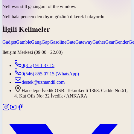
Nell was still
gazing
out of the window.
Nell hala pencereden dışarı
gözünü dikerek bakıyordu
.
İlgili Kelimeler
Gadget
Gamble
Gang
Gap
Gasoline
Gate
Gateway
Gather
Gear
Gender
Ge
İletişim Merkezi (09.00 - 22.00)
0(312) 911 37 15
0(546) 855 07 15
(WhatsApp)
destek@uzmandil.com
Hacettepe İvedik OSB. Teknokenti 1368. Cadde No.61,
4. Kat Ofis No: 32 İvedik / ANKARA