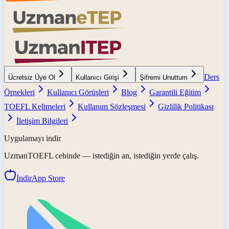
Ders
Ücretsiz Üye Ol
Kullanıcı Girişi
Şifremi Unuttum
Örnekleri
Kullanıcı Görüşleri
Blog
Garantili Eğitim
TOEFL Kelimeleri
Kullanım Sözleşmesi
Gizlilik Politikası
İletişim Bilgileri
Uygulamayı indir
UzmanTOEFL
cebinde — istediğin an, istediğin yerde çalış.
İndir
App Store