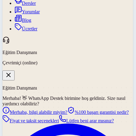
Dersler
Yorumlar
Blog
Ücretler
Eğitim Danışmanı
Çevrimiçi (online)
Eğitim Danışmanı
Merhaba! 👋
WhatsApp Destek
birimine hoş geldiniz. Size nasıl
yardımcı olabiliriz?
Merhaba, bilgi alabilir miyim?
%100 başarı garantisi nedir?
Fiyat ve taksit seçenekleri
Lütfen beni arar mısınız?