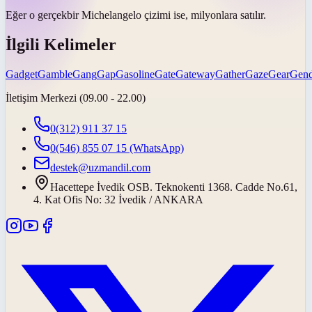
Eğer o
gerçek
bir Michelangelo çizimi ise, milyonlara satılır.
İlgili Kelimeler
Gadget
Gamble
Gang
Gap
Gasoline
Gate
Gateway
Gather
Gaze
Gear
Gend
İletişim Merkezi (09.00 - 22.00)
0(312) 911 37 15
0(546) 855 07 15
(WhatsApp)
destek@uzmandil.com
Hacettepe İvedik OSB. Teknokenti 1368. Cadde No.61,
4. Kat Ofis No: 32 İvedik / ANKARA