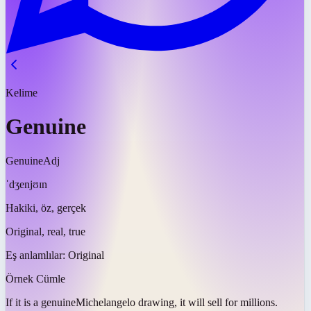
Kelime
Genuine
Genuine
Adj
ˈdʒenjʊɪn
Hakiki, öz, gerçek
Original, real, true
Eş anlamlılar:
Original
Örnek Cümle
If it is a
genuine
Michelangelo drawing, it will sell for millions.