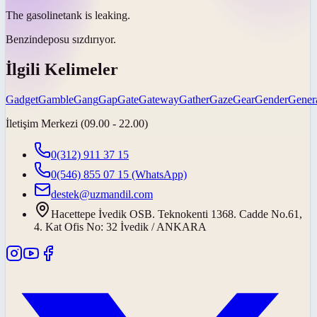
The
gasoline
tank is leaking.
Benzin
deposu sızdırıyor.
İlgili Kelimeler
Gadget
Gamble
Gang
Gap
Gate
Gateway
Gather
Gaze
Gear
Gender
Gener
İletişim Merkezi (09.00 - 22.00)
0(312) 911 37 15
0(546) 855 07 15
(WhatsApp)
destek@uzmandil.com
Hacettepe İvedik OSB. Teknokenti 1368. Cadde No.61,
4. Kat Ofis No: 32 İvedik / ANKARA