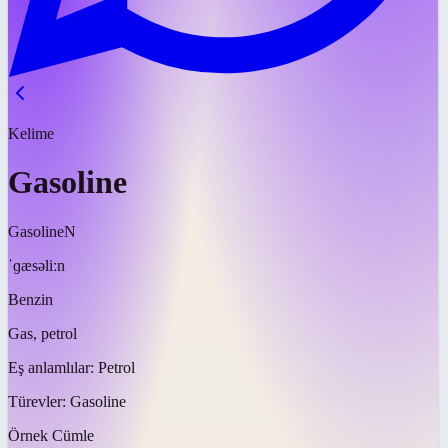
Kelime
Gasoline
Gasoline
N
ˈɡæsəliːn
Benzin
Gas, petrol
Eş anlamlılar:
Petrol
Türevler:
Gasoline
Örnek Cümle