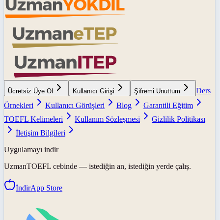
Ders
Ücretsiz Üye Ol
Kullanıcı Girişi
Şifremi Unuttum
Örnekleri
Kullanıcı Görüşleri
Blog
Garantili Eğitim
TOEFL Kelimeleri
Kullanım Sözleşmesi
Gizlilik Politikası
İletişim Bilgileri
Uygulamayı indir
UzmanTOEFL
cebinde — istediğin an, istediğin yerde çalış.
İndir
App Store