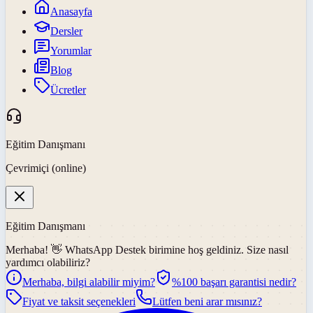
Anasayfa
Dersler
Yorumlar
Blog
Ücretler
Eğitim Danışmanı
Çevrimiçi (online)
Eğitim Danışmanı
Merhaba! 👋
WhatsApp Destek
birimine hoş geldiniz. Size nasıl
yardımcı olabiliriz?
Merhaba, bilgi alabilir miyim?
%100 başarı garantisi nedir?
Fiyat ve taksit seçenekleri
Lütfen beni arar mısınız?