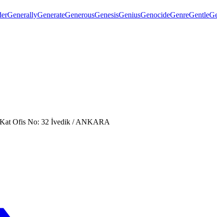
er
Generally
Generate
Generous
Genesis
Genius
Genocide
Genre
Gentle
Ge
. Kat Ofis No: 32 İvedik / ANKARA