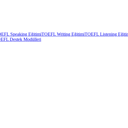
EFL Speaking Eğitimi
TOEFL Writing Eğitimi
TOEFL Listening Eğiti
EFL Destek Modülleri