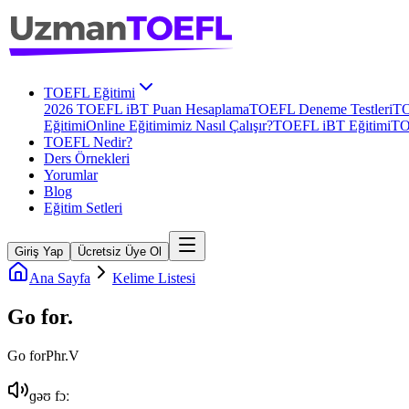
TOEFL Eğitimi
2026 TOEFL iBT Puan Hesaplama
TOEFL Deneme Testleri
TO
Eğitimi
Online Eğitimimiz Nasıl Çalışır?
TOEFL iBT Eğitimi
TO
TOEFL Nedir?
Ders Örnekleri
Yorumlar
Blog
Eğitim Setleri
Giriş Yap
Ücretsiz Üye Ol
Ana Sayfa
Kelime Listesi
Go for
.
Go for
Phr.V
ɡəʊ fɔː