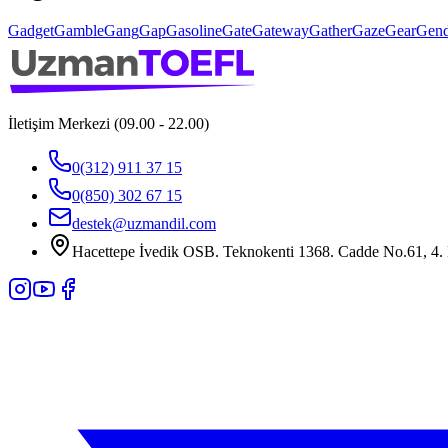
Gadget
Gamble
Gang
Gap
Gasoline
Gate
Gateway
Gather
Gaze
Gear
Gend
İletişim Merkezi (09.00 - 22.00)
0(312) 911 37 15
0(850) 302 67 15
destek@uzmandil.com
Hacettepe İvedik OSB. Teknokenti 1368. Cadde No.61, 4