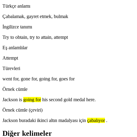
Türkçe anlamı
Çabalamak, gayret etmek, bulmak
İngilizce tanımı
Try to obtain, try to attain, attempt
Eş anlamlılar
Attempt
Türevleri
went for, gone for, going for, goes for
Örnek cümle
Jackson is
going for
his second gold medal here.
Örnek cümle (çeviri)
Jackson buradaki ikinci altın madalyası için
çabalıyor
.
Diğer kelimeler