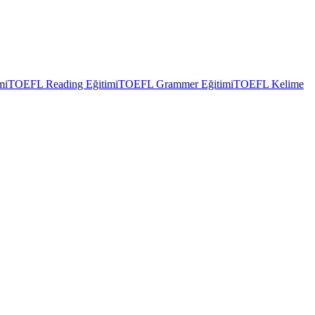
mi
TOEFL Reading Eğitimi
TOEFL Grammer Eğitimi
TOEFL Kelime