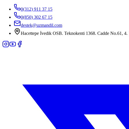
0(312) 911 37 15
0(850) 302 67 15
destek@uzmandil.com
Hacettepe İvedik OSB. Teknokenti 1368. Cadde No.61, 4