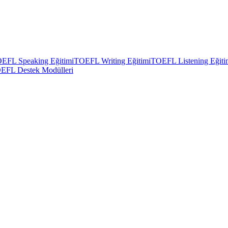
EFL Speaking Eğitimi
TOEFL Writing Eğitimi
TOEFL Listening Eğiti
EFL Destek Modülleri