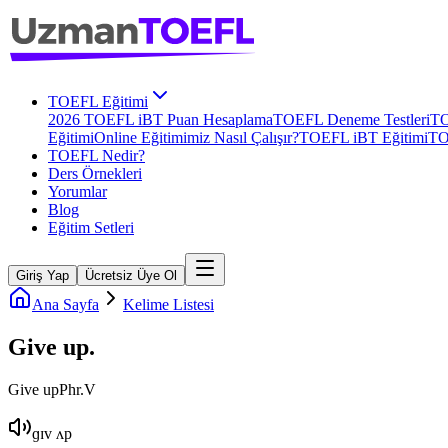
TOEFL Eğitimi
2026 TOEFL iBT Puan Hesaplama
TOEFL Deneme Testleri
TO
Eğitimi
Online Eğitimimiz Nasıl Çalışır?
TOEFL iBT Eğitimi
TO
TOEFL Nedir?
Ders Örnekleri
Yorumlar
Blog
Eğitim Setleri
Giriş Yap
Ücretsiz Üye Ol
Ana Sayfa
Kelime Listesi
Give up
.
Give up
Phr.V
ɡɪv ʌp