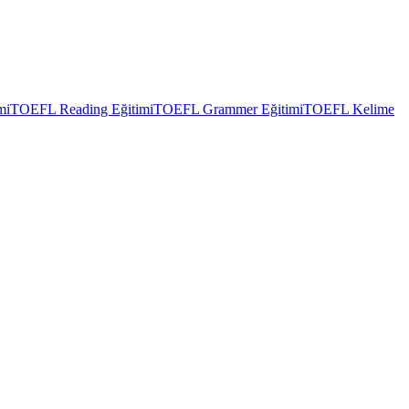
mi
TOEFL Reading Eğitimi
TOEFL Grammer Eğitimi
TOEFL Kelime