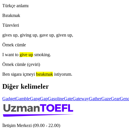
Türkçe anlamı
Bırakmak
Türevleri
gives up, giving up, gave up, given up,
Örnek cümle
I want to
give up
smoking.
Örnek cümle (çeviri)
Ben sigara içmeyi
bırakmak
istiyorum.
Diğer kelimeler
Gadget
Gamble
Gang
Gap
Gasoline
Gate
Gateway
Gather
Gaze
Gear
Gend
İletişim Merkezi (09.00 - 22.00)