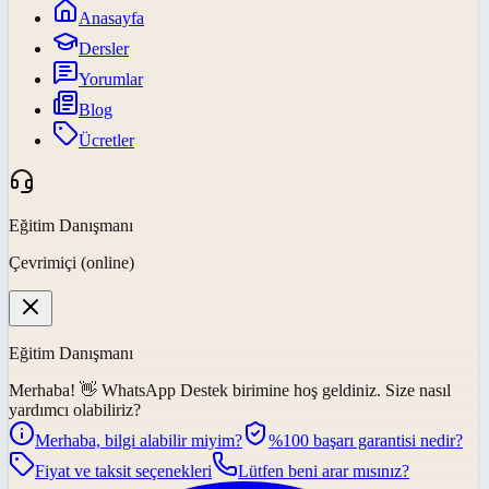
Anasayfa
Dersler
Yorumlar
Blog
Ücretler
Eğitim Danışmanı
Çevrimiçi (online)
Eğitim Danışmanı
Merhaba! 👋
WhatsApp Destek
birimine hoş geldiniz. Size nasıl
yardımcı olabiliriz?
Merhaba, bilgi alabilir miyim?
%100 başarı garantisi nedir?
Fiyat ve taksit seçenekleri
Lütfen beni arar mısınız?