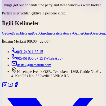
Things
got out of hand
at the party and three windows were broken.
Partide işler
yoldan çıktı
ve 3 pencere kırıldı.
İlgili Kelimeler
Gadget
Gamble
Gang
Gap
Gasoline
Gate
Gateway
Gather
Gaze
Gear
Gend
İletişim Merkezi (09.00 - 22.00)
0(312) 911 37 15
0(546) 855 07 15
(WhatsApp)
destek@uzmandil.com
Hacettepe İvedik OSB. Teknokenti 1368. Cadde No.61,
4. Kat Ofis No: 32 İvedik / ANKARA