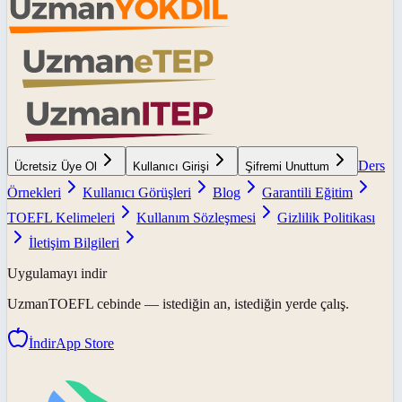
Ders
Ücretsiz Üye Ol
Kullanıcı Girişi
Şifremi Unuttum
Örnekleri
Kullanıcı Görüşleri
Blog
Garantili Eğitim
TOEFL Kelimeleri
Kullanım Sözleşmesi
Gizlilik Politikası
İletişim Bilgileri
Uygulamayı indir
UzmanTOEFL
cebinde — istediğin an, istediğin yerde çalış.
İndir
App Store