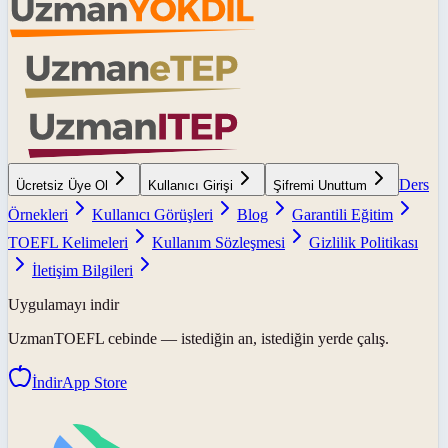
Ders
Ücretsiz Üye Ol
Kullanıcı Girişi
Şifremi Unuttum
Örnekleri
Kullanıcı Görüşleri
Blog
Garantili Eğitim
TOEFL Kelimeleri
Kullanım Sözleşmesi
Gizlilik Politikası
İletişim Bilgileri
Uygulamayı indir
UzmanTOEFL
cebinde — istediğin an, istediğin yerde çalış.
İndir
App Store