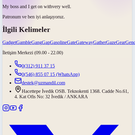
My boss and I
get on with
very well.
Patronum ve ben
iyi anlaşıyoruz
.
İlgili Kelimeler
Gadget
Gamble
Gang
Gap
Gasoline
Gate
Gateway
Gather
Gaze
Gear
Gend
İletişim Merkezi (09.00 - 22.00)
0(312) 911 37 15
0(546) 855 07 15
(WhatsApp)
destek@uzmandil.com
Hacettepe İvedik OSB. Teknokenti 1368. Cadde No.61,
4. Kat Ofis No: 32 İvedik / ANKARA