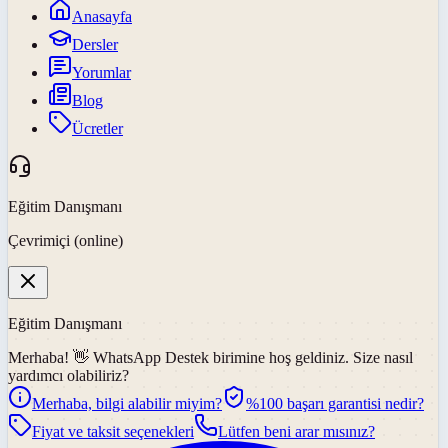
Anasayfa
Dersler
Yorumlar
Blog
Ücretler
Eğitim Danışmanı
Çevrimiçi (online)
Eğitim Danışmanı
Merhaba! 👋
WhatsApp Destek
birimine hoş geldiniz. Size nasıl
yardımcı olabiliriz?
Merhaba, bilgi alabilir miyim?
%100 başarı garantisi nedir?
Fiyat ve taksit seçenekleri
Lütfen beni arar mısınız?