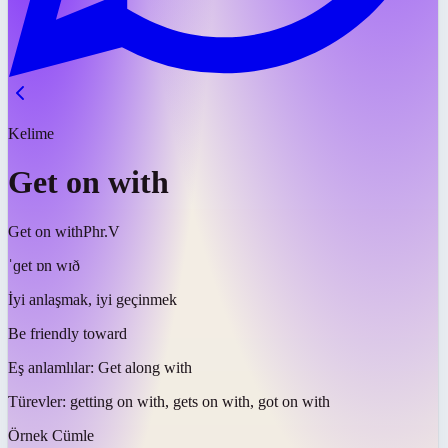
Kelime
Get on with
Get on with
Phr.V
ˈɡet ɒn wɪð
İyi anlaşmak, iyi geçinmek
Be friendly toward
Eş anlamlılar:
Get along with
Türevler:
getting on with, gets on with, got on with
Örnek Cümle