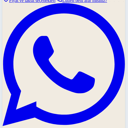
Fiyat ve taksit seçenekleri
Lütfen beni arar mısınız?