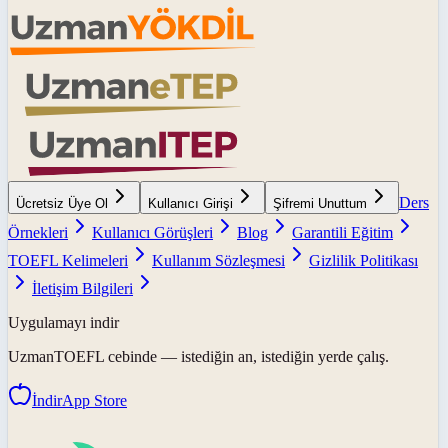
Ders
Ücretsiz Üye Ol
Kullanıcı Girişi
Şifremi Unuttum
Örnekleri
Kullanıcı Görüşleri
Blog
Garantili Eğitim
TOEFL Kelimeleri
Kullanım Sözleşmesi
Gizlilik Politikası
İletişim Bilgileri
Uygulamayı indir
UzmanTOEFL
cebinde — istediğin an, istediğin yerde çalış.
İndir
App Store