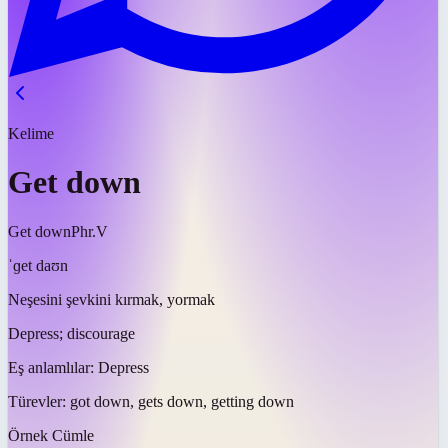
Kelime
Get down
Get down
Phr.V
ˈɡet daʊn
Neşesini şevkini kırmak, yormak
Depress; discourage
Eş anlamlılar:
Depress
Türevler:
got down, gets down, getting down
Örnek Cümle