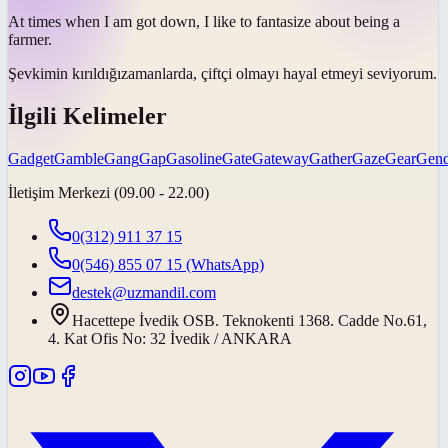
At times when I am
got down
, I like to fantasize about being a
farmer.
Şevkimin kırıldığı
zamanlarda, çiftçi olmayı hayal etmeyi seviyorum.
İlgili Kelimeler
Gadget
Gamble
Gang
Gap
Gasoline
Gate
Gateway
Gather
Gaze
Gear
Gend
İletişim Merkezi (09.00 - 22.00)
0(312) 911 37 15
0(546) 855 07 15
(WhatsApp)
destek@uzmandil.com
Hacettepe İvedik OSB. Teknokenti 1368. Cadde No.61,
4. Kat Ofis No: 32 İvedik / ANKARA