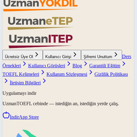
Ders
Ücretsiz Üye Ol
Kullanıcı Girişi
Şifremi Unuttum
Örnekleri
Kullanıcı Görüşleri
Blog
Garantili Eğitim
TOEFL Kelimeleri
Kullanım Sözleşmesi
Gizlilik Politikası
İletişim Bilgileri
Uygulamayı indir
UzmanTOEFL
cebinde — istediğin an, istediğin yerde çalış.
İndir
App Store