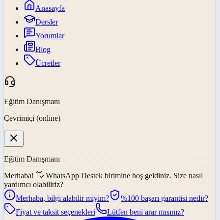
Anasayfa
Dersler
Yorumlar
Blog
Ücretler
Eğitim Danışmanı
Çevrimiçi (online)
Eğitim Danışmanı
Merhaba! 👋
WhatsApp Destek
birimine hoş geldiniz. Size nasıl
yardımcı olabiliriz?
Merhaba, bilgi alabilir miyim?
%100 başarı garantisi nedir?
Fiyat ve taksit seçenekleri
Lütfen beni arar mısınız?