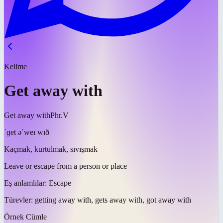
Kelime
Get away with
Get away with
Phr.V
ˈɡet əˈweɪ wɪð
Kaçmak, kurtulmak, sıvışmak
Leave or escape from a person or place
Eş anlamlılar:
Escape
Türevler:
getting away with, gets away with, got away with
Örnek Cümle