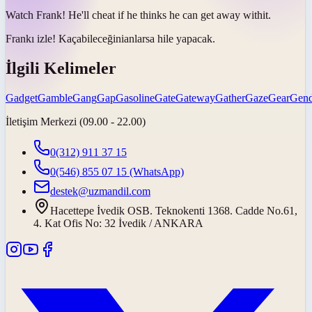
Watch Frank! He'll cheat if he thinks he can
get away with
it.
Frankı izle!
Kaçabileceğini
anlarsa hile yapacak.
İlgili Kelimeler
Gadget
Gamble
Gang
Gap
Gasoline
Gate
Gateway
Gather
Gaze
Gear
Gend
İletişim Merkezi (09.00 - 22.00)
0(312) 911 37 15
0(546) 855 07 15
(WhatsApp)
destek@uzmandil.com
Hacettepe İvedik OSB. Teknokenti 1368. Cadde No.61,
4. Kat Ofis No: 32 İvedik / ANKARA