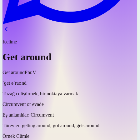
Kelime
Get around
Get around
Phr.V
ˈɡet əˈraʊnd
Tuzağa düşürmek, bir noktaya varmak
Circumvent or evade
Eş anlamlılar:
Circumvent
Türevler:
getting around, got around, gets around
Örnek Cümle