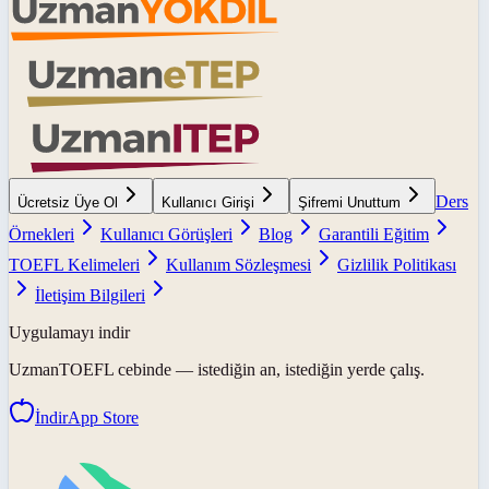
Ders
Ücretsiz Üye Ol
Kullanıcı Girişi
Şifremi Unuttum
Örnekleri
Kullanıcı Görüşleri
Blog
Garantili Eğitim
TOEFL Kelimeleri
Kullanım Sözleşmesi
Gizlilik Politikası
İletişim Bilgileri
Uygulamayı indir
UzmanTOEFL
cebinde — istediğin an, istediğin yerde çalış.
İndir
App Store