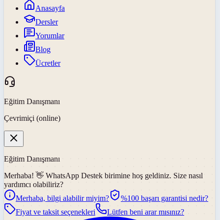
Anasayfa
Dersler
Yorumlar
Blog
Ücretler
Eğitim Danışmanı
Çevrimiçi (online)
Eğitim Danışmanı
Merhaba! 👋
WhatsApp Destek
birimine hoş geldiniz. Size nasıl
yardımcı olabiliriz?
Merhaba, bilgi alabilir miyim?
%100 başarı garantisi nedir?
Fiyat ve taksit seçenekleri
Lütfen beni arar mısınız?