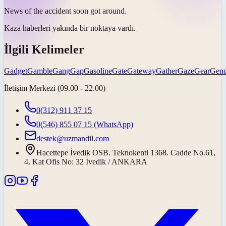
News of the accident soon
got around
.
Kaza haberleri yakında
bir noktaya vardı
.
İlgili Kelimeler
Gadget
Gamble
Gang
Gap
Gasoline
Gate
Gateway
Gather
Gaze
Gear
Gend
İletişim Merkezi (09.00 - 22.00)
0(312) 911 37 15
0(546) 855 07 15
(WhatsApp)
destek@uzmandil.com
Hacettepe İvedik OSB. Teknokenti 1368. Cadde No.61,
4. Kat Ofis No: 32 İvedik / ANKARA