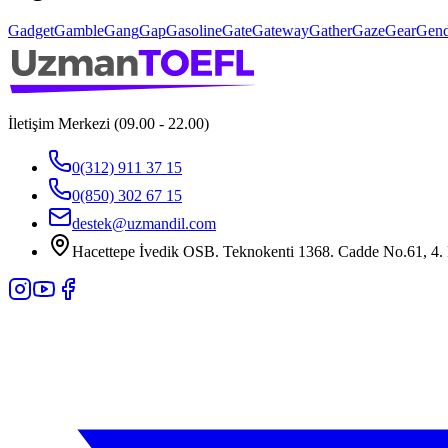
Gadget
Gamble
Gang
Gap
Gasoline
Gate
Gateway
Gather
Gaze
Gear
Gend
İletişim Merkezi (09.00 - 22.00)
0(312) 911 37 15
0(850) 302 67 15
destek@uzmandil.com
Hacettepe İvedik OSB. Teknokenti 1368. Cadde No.61, 4