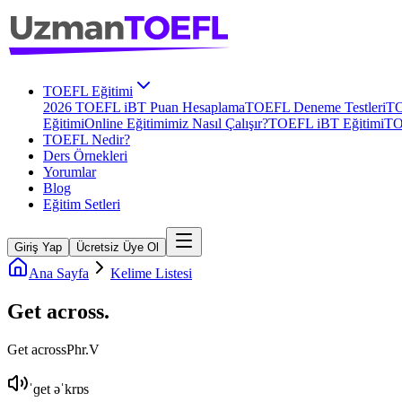
TOEFL Eğitimi
2026 TOEFL iBT Puan Hesaplama
TOEFL Deneme Testleri
TO
Eğitimi
Online Eğitimimiz Nasıl Çalışır?
TOEFL iBT Eğitimi
TO
TOEFL Nedir?
Ders Örnekleri
Yorumlar
Blog
Eğitim Setleri
Giriş Yap
Ücretsiz Üye Ol
Ana Sayfa
Kelime Listesi
Get across
.
Get across
Phr.V
ˈɡet əˈkrɒs