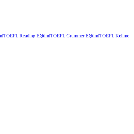
mi
TOEFL Reading Eğitimi
TOEFL Grammer Eğitimi
TOEFL Kelime