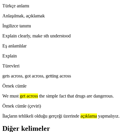
Türkçe anlamı
Anlaşılmak, açıklamak
İngilizce tanımı
Explain clearly, make sth understood
Eş anlamlılar
Explain
Türevleri
gets across, got across, getting across
Örnek cümle
We must
get across
the simple fact that drugs are dangerous.
Örnek cümle (çeviri)
İlaçların tehlikeli olduğu gerçeği üzerinde
açıklama
yapmalıyız.
Diğer kelimeler