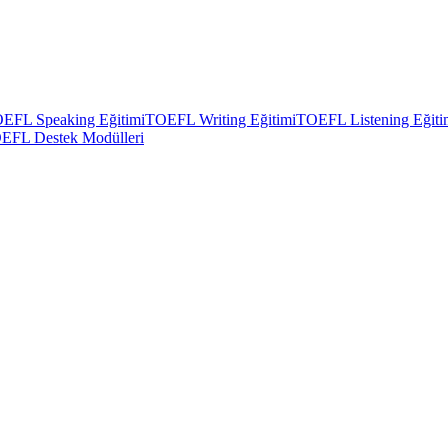
EFL Speaking Eğitimi
TOEFL Writing Eğitimi
TOEFL Listening Eğiti
EFL Destek Modülleri