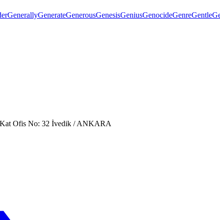
er
Generally
Generate
Generous
Genesis
Genius
Genocide
Genre
Gentle
Ge
. Kat Ofis No: 32 İvedik / ANKARA