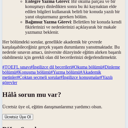
Entegre Yazma Görevi
: Bir okuma parçası ve bir
konuşmayı dinledikten sonra bu iki kaynaktan elde
edilen bilgileri kullanarak belirli bir konuda yazılı bir
yanıt oluşturmanız gereken bölüm.
Bağımsız Yazma Görevi
: Belirtilen bir konuda kendi
fikirlerinizi ve nedenlerinizi açıklayarak bir makale
yazmanız beklenir.
Her bölümdeki sorular, genellikle akademik bir çevrede
karşılaşabileceğiniz gerçek yaşam durumlarını yansıtmaktadır. Bu
nedenle sınavın amacı, üniversite düzeyinde eğitim alırken başarılı
olabilmeniz için gerekli olan dil becerilerinizi değerlendirmektir.
#
TOEFL sınavı
#
İngilizce dil becerileri
#
Okuma bölümü
#
Dinleme
bölümü
#
Konuşma bölümü
#
Yazma bölümü
#
Akademik
metinler
#
Çoktan seçmeli sorular
#
İngilizce konuşmalar
#
Yazılı
görevler
Hâlâ sorun mu var?
Ücretsiz üye ol, eğitim danışmanlarımız yardımcı olsun.
Ücretsiz Üye Ol