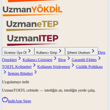
Ders
Ücretsiz Üye Ol
Kullanıcı Girişi
Şifremi Unuttum
Örnekleri
Kullanıcı Görüşleri
Blog
Garantili Eğitim
TOEFL Kelimeleri
Kullanım Sözleşmesi
Gizlilik Politikası
İletişim Bilgileri
Uygulamayı indir
UzmanTOEFL
cebinde — istediğin an, istediğin yerde çalış.
İndir
App Store