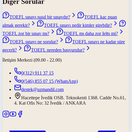
Diğer Sorular
TOEFL sınavı nasıl bir sınavdır?
TOEFL kaç puan
almak gerekir?
TOEFL sınavı nedir kimler girebilir?
TOEFL zor bir sınav mı?
TOEFL mı daha zor Ielts mi?
TOEFL sınavı ne sorulur?
TOEFL sınavı ne kadar süre
geçerli?
TOEFL nereden başvurulur?
İletişim Merkezi (09.00 - 22.00)
0(312) 911 37 15
0(546) 855 07 15
(WhatsApp)
destek@uzmandil.com
Hacettepe İvedik OSB. Teknokenti 1368. Cadde No.61,
4. Kat Ofis No: 32 İvedik / ANKARA