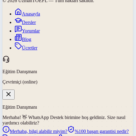
©
2026
UzmanTOEFL
— Tüm hakları saklıdır.
Anasayfa
Dersler
Yorumlar
Blog
Ücretler
Eğitim Danışmanı
Çevrimiçi (online)
Eğitim Danışmanı
Merhaba! 👋
WhatsApp Destek
birimine hoş geldiniz. Size nasıl
yardımcı olabiliriz?
Merhaba, bilgi alabilir miyim?
%100 başarı garantisi nedir?