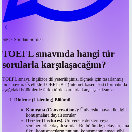
Sıkça Sorulan Sorular
TOEFL sınavında hangi tür
sorularla karşılaşacağım?
TOEFL sınavı, İngilizce dil yeterliliğinizi ölçmek için tasarlanmış
bir sınavdır. Özellikle TOEFL iBT (Internet-based Test) formatında
aşağıdaki bölümlerde farklı türde sorularla karşılaşacaksınız:
Dinleme (Listening) Bölümü
:
Konuşma (Conversations)
: Üniversite hayatı ile ilgili
konuşmalara dayalı sorular.
Dersler (Lectures)
: Üniversite dersleri veya
seminerlerine dayalı sorular. Bu bölümde, detayları, ana
fikri, konuşmacıların tutumu, konuşmanın amacı gibi