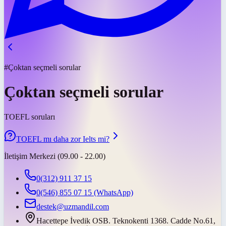
#Çoktan seçmeli sorular
Çoktan seçmeli sorular
TOEFL soruları
TOEFL mı daha zor Ielts mi?
İletişim Merkezi (09.00 - 22.00)
0(312) 911 37 15
0(546) 855 07 15
(WhatsApp)
destek@uzmandil.com
Hacettepe İvedik OSB. Teknokenti 1368. Cadde No.61,