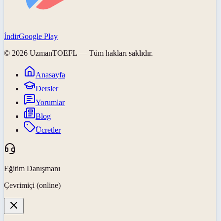
İndir
Google Play
©
2026
UzmanTOEFL
— Tüm hakları saklıdır.
Anasayfa
Dersler
Yorumlar
Blog
Ücretler
Eğitim Danışmanı
Çevrimiçi (online)