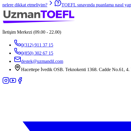
nelere dikkat etmeliyim?
TOEFL sınavında puanlama nasıl yapı
İletişim Merkezi (09.00 - 22.00)
0(312) 911 37 15
0(850) 302 67 15
destek@uzmandil.com
Hacettepe İvedik OSB. Teknokenti 1368. Cadde No.61, 4