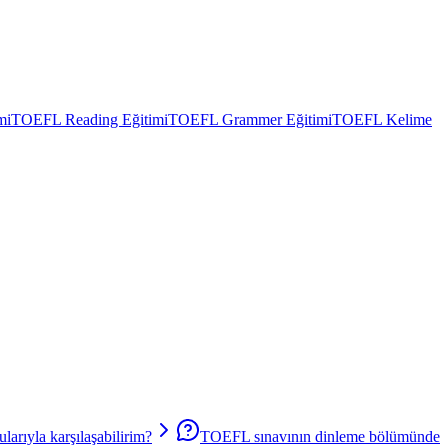
mi
TOEFL Reading Eğitimi
TOEFL Grammer Eğitimi
TOEFL Kelime
larıyla karşılaşabilirim?
TOEFL sınavının dinleme bölümünde