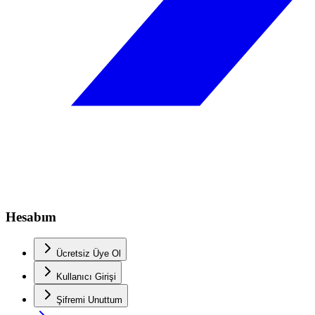
Hesabım
Ücretsiz Üye Ol
Kullanıcı Girişi
Şifremi Unuttum