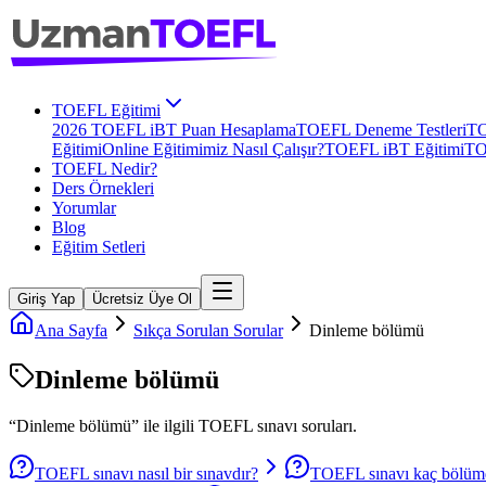
TOEFL Eğitimi
2026 TOEFL iBT Puan Hesaplama
TOEFL Deneme Testleri
TO
Eğitimi
Online Eğitimimiz Nasıl Çalışır?
TOEFL iBT Eğitimi
TO
TOEFL Nedir?
Ders Örnekleri
Yorumlar
Blog
Eğitim Setleri
Giriş Yap
Ücretsiz Üye Ol
Ana Sayfa
Sıkça Sorulan Sorular
Dinleme bölümü
Dinleme bölümü
“
Dinleme bölümü
” ile ilgili
TOEFL
sınavı soruları.
TOEFL sınavı nasıl bir sınavdır?
TOEFL sınavı kaç bölüm