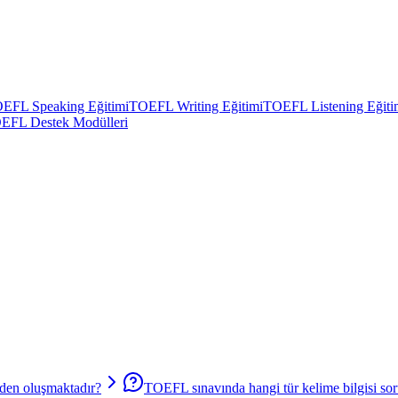
EFL Speaking Eğitimi
TOEFL Writing Eğitimi
TOEFL Listening Eğiti
EFL Destek Modülleri
den oluşmaktadır?
TOEFL sınavında hangi tür kelime bilgisi soru