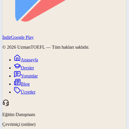
İndir
Google Play
©
2026
UzmanTOEFL
— Tüm hakları saklıdır.
Anasayfa
Dersler
Yorumlar
Blog
Ücretler
Eğitim Danışmanı
Çevrimiçi (online)