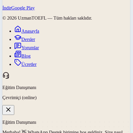
İndir
Google Play
©
2026
UzmanTOEFL
— Tüm hakları saklıdır.
Anasayfa
Dersler
Yorumlar
Blog
Ücretler
Eğitim Danışmanı
Çevrimiçi (online)
Eğitim Danışmanı
Merhaba! 👋
WhatsApp Destek
birimine hoş geldiniz. Size nasıl