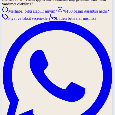
yardımcı olabiliriz?
Merhaba, bilgi alabilir miyim?
%100 başarı garantisi nedir?
Fiyat ve taksit seçenekleri
Lütfen beni arar mısınız?