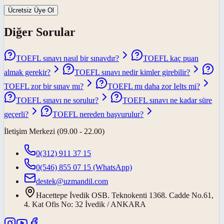
Ücretsiz Üye Ol
Diğer Sorular
TOEFL sınavı nasıl bir sınavdır?
TOEFL kaç puan
almak gerekir?
TOEFL sınavı nedir kimler girebilir?
TOEFL zor bir sınav mı?
TOEFL mı daha zor Ielts mi?
TOEFL sınavı ne sorulur?
TOEFL sınavı ne kadar süre
geçerli?
TOEFL nereden başvurulur?
İletişim Merkezi (09.00 - 22.00)
0(312) 911 37 15
0(546) 855 07 15
(WhatsApp)
destek@uzmandil.com
Hacettepe İvedik OSB. Teknokenti 1368. Cadde No.61,
4. Kat Ofis No: 32 İvedik / ANKARA