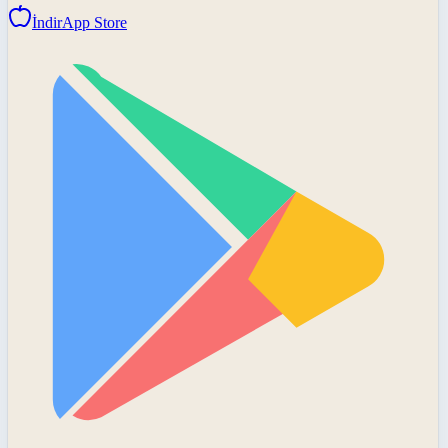
İndir
App Store