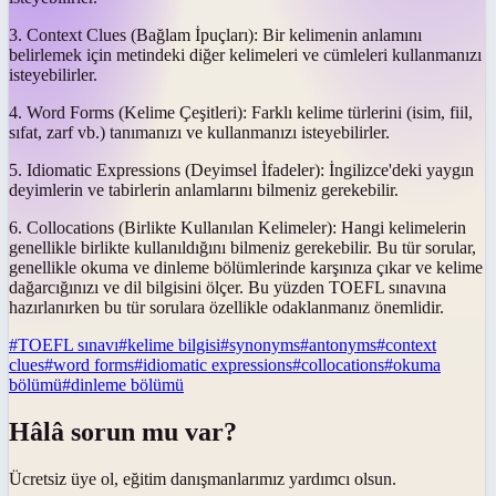
3. Context Clues (Bağlam İpuçları): Bir kelimenin anlamını
belirlemek için metindeki diğer kelimeleri ve cümleleri kullanmanızı
isteyebilirler.
4. Word Forms (Kelime Çeşitleri): Farklı kelime türlerini (isim, fiil,
sıfat, zarf vb.) tanımanızı ve kullanmanızı isteyebilirler.
5. Idiomatic Expressions (Deyimsel İfadeler): İngilizce'deki yaygın
deyimlerin ve tabirlerin anlamlarını bilmeniz gerekebilir.
6. Collocations (Birlikte Kullanılan Kelimeler): Hangi kelimelerin
genellikle birlikte kullanıldığını bilmeniz gerekebilir. Bu tür sorular,
genellikle okuma ve dinleme bölümlerinde karşınıza çıkar ve kelime
dağarcığınızı ve dil bilgisini ölçer. Bu yüzden TOEFL sınavına
hazırlanırken bu tür sorulara özellikle odaklanmanız önemlidir.
#
TOEFL sınavı
#
kelime bilgisi
#
synonyms
#
antonyms
#
context
clues
#
word forms
#
idiomatic expressions
#
collocations
#
okuma
bölümü
#
dinleme bölümü
Hâlâ sorun mu var?
Ücretsiz üye ol, eğitim danışmanlarımız yardımcı olsun.