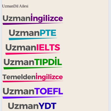
UzmanDil Ailesi