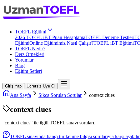
TOEFL Eğitimi
2026 TOEFL iBT Puan Hesaplama
TOEFL Deneme Testleri
TO
Eğitimi
Online Eğitimimiz Nasıl Çalışır?
TOEFL iBT Eğitimi
TO
TOEFL Nedir?
Ders Örnekleri
Yorumlar
Blog
Eğitim Setleri
Giriş Yap
Ücretsiz Üye Ol
Ana Sayfa
Sıkça Sorulan Sorular
context clues
context clues
“
context clues
” ile ilgili
TOEFL
sınavı soruları.
TOEFL sınavında hangi tür kelime bilgisi sorularıyla karşılaşabili