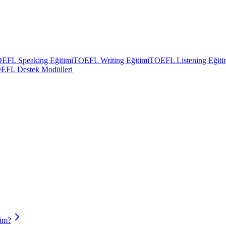
EFL Speaking Eğitimi
TOEFL Writing Eğitimi
TOEFL Listening Eğiti
EFL Destek Modülleri
rim?