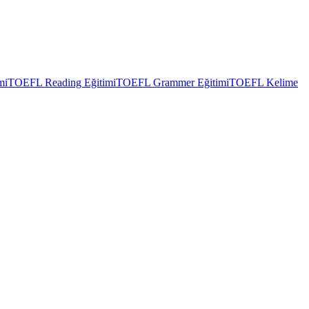
mi
TOEFL Reading Eğitimi
TOEFL Grammer Eğitimi
TOEFL Kelime