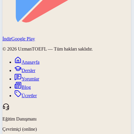
İndir
Google Play
©
2026
UzmanTOEFL
— Tüm hakları saklıdır.
Anasayfa
Dersler
Yorumlar
Blog
Ücretler
Eğitim Danışmanı
Çevrimiçi (online)