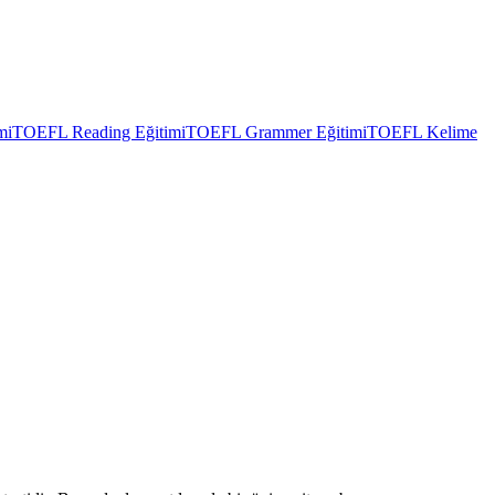
mi
TOEFL Reading Eğitimi
TOEFL Grammer Eğitimi
TOEFL Kelime