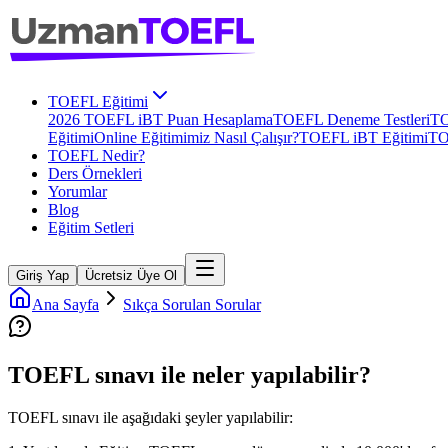
TOEFL Eğitimi
2026 TOEFL iBT Puan Hesaplama
TOEFL Deneme Testleri
TO
Eğitimi
Online Eğitimimiz Nasıl Çalışır?
TOEFL iBT Eğitimi
TO
TOEFL Nedir?
Ders Örnekleri
Yorumlar
Blog
Eğitim Setleri
Giriş Yap
Ücretsiz Üye Ol
Ana Sayfa
Sıkça Sorulan Sorular
TOEFL sınavı ile neler yapılabilir?
TOEFL sınavı ile aşağıdaki şeyler yapılabilir: