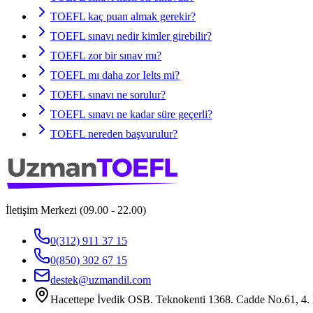
TOEFL kaç puan almak gerekir?
TOEFL sınavı nedir kimler girebilir?
TOEFL zor bir sınav mı?
TOEFL mı daha zor Ielts mi?
TOEFL sınavı ne sorulur?
TOEFL sınavı ne kadar süre geçerli?
TOEFL nereden başvurulur?
İletişim Merkezi (09.00 - 22.00)
0(312) 911 37 15
0(850) 302 67 15
destek@uzmandil.com
Hacettepe İvedik OSB. Teknokenti 1368. Cadde No.61, 4