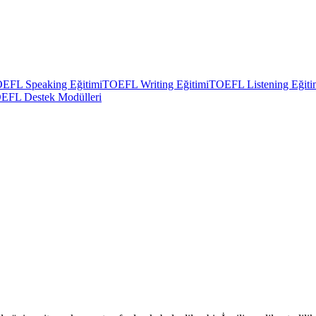
EFL Speaking Eğitimi
TOEFL Writing Eğitimi
TOEFL Listening Eğiti
EFL Destek Modülleri