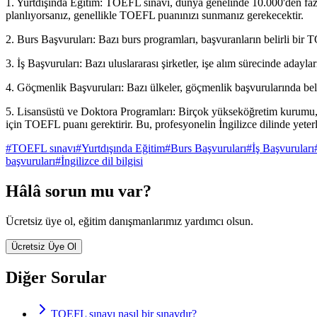
1. Yurtdışında Eğitim: TOEFL sınavı, dünya genelinde 10.000'den fazla 
planlıyorsanız, genellikle TOEFL puanınızı sunmanız gerekecektir.
2. Burs Başvuruları: Bazı burs programları, başvuranların belirli bir 
3. İş Başvuruları: Bazı uluslararası şirketler, işe alım sürecinde adayla
4. Göçmenlik Başvuruları: Bazı ülkeler, göçmenlik başvurularında beli
5. Lisansüstü ve Doktora Programları: Birçok yükseköğretim kurumu, l
için TOEFL puanı gerektirir. Bu, profesyonelin İngilizce dilinde yeterl
#
TOEFL sınavı
#
Yurtdışında Eğitim
#
Burs Başvuruları
#
İş Başvuruları
başvuruları
#
İngilizce dil bilgisi
Hâlâ sorun mu var?
Ücretsiz üye ol, eğitim danışmanlarımız yardımcı olsun.
Ücretsiz Üye Ol
Diğer Sorular
TOEFL sınavı nasıl bir sınavdır?