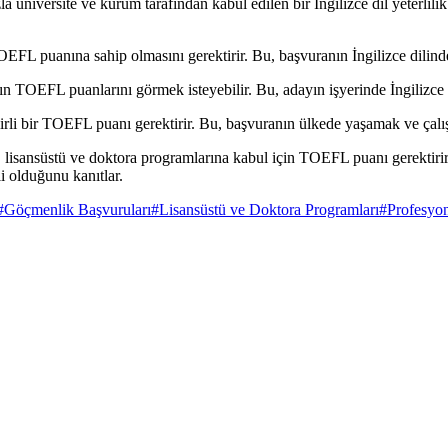
üniversite ve kurum tarafından kabul edilen bir İngilizce dil yeterlilik
TOEFL puanına sahip olmasını gerektirir. Bu, başvuranın İngilizce dilinde
rın TOEFL puanlarını görmek isteyebilir. Bu, adayın işyerinde İngilizce di
rli bir TOEFL puanı gerektirir. Bu, başvuranın ülkede yaşamak ve çalışma
isansüstü ve doktora programlarına kabul için TOEFL puanı gerektirir. 
i olduğunu kanıtlar.
#
Göçmenlik Başvuruları
#
Lisansüstü ve Doktora Programları
#
Profesyon