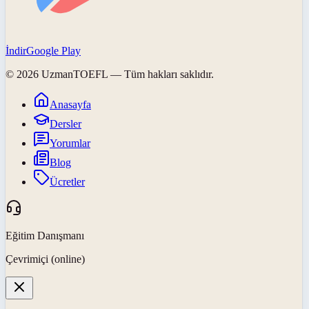
İndir
Google Play
©
2026
UzmanTOEFL
— Tüm hakları saklıdır.
Anasayfa
Dersler
Yorumlar
Blog
Ücretler
Eğitim Danışmanı
Çevrimiçi (online)