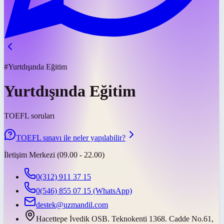
#Yurtdışında Eğitim
Yurtdışında Eğitim
TOEFL soruları
TOEFL sınavı ile neler yapılabilir?
İletişim Merkezi (09.00 - 22.00)
0(312) 911 37 15
0(546) 855 07 15
(WhatsApp)
destek@uzmandil.com
Hacettepe İvedik OSB. Teknokenti 1368. Cadde No.61,