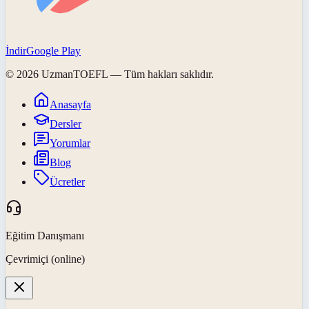
İndir
Google Play
©
2026
UzmanTOEFL
— Tüm hakları saklıdır.
Anasayfa
Dersler
Yorumlar
Blog
Ücretler
Eğitim Danışmanı
Çevrimiçi (online)