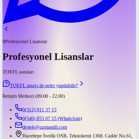
#Profesyonel Lisanslar
Profesyonel Lisanslar
TOEFL soruları
TOEFL sınavı ile neler yapılabilir?
İletişim Merkezi (09.00 - 22.00)
0(312) 911 37 15
0(546) 855 07 15
(WhatsApp)
destek@uzmandil.com
Hacettepe İvedik OSB. Teknokenti 1368. Cadde No.61,