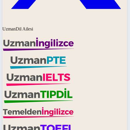
UzmanDil Ailesi