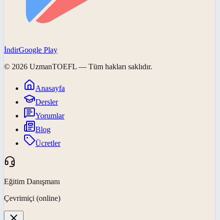
İndir
Google Play
©
2026
UzmanTOEFL
— Tüm hakları saklıdır.
Anasayfa
Dersler
Yorumlar
Blog
Ücretler
Eğitim Danışmanı
Çevrimiçi (online)