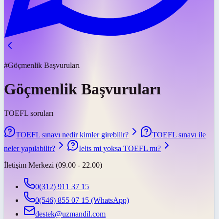
#Göçmenlik Başvuruları
Göçmenlik Başvuruları
TOEFL soruları
TOEFL sınavı nedir kimler girebilir?
TOEFL sınavı ile
neler yapılabilir?
Ielts mi yoksa TOEFL mı?
İletişim Merkezi (09.00 - 22.00)
0(312) 911 37 15
0(546) 855 07 15
(WhatsApp)
destek@uzmandil.com