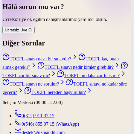
Hâlâ sorun mu var?
Ücretsiz üye ol, eğitim danışmanlarımız yardımcı olsun.
Ücretsiz Üye Ol
Diğer Sorular
TOEFL sınavı nasıl bir sınavdır?
TOEFL kaç puan
almak gerekir?
TOEFL sınavı nedir kimler girebilir?
TOEFL zor bir sınav mı?
TOEFL mı daha zor Ielts mi?
TOEFL sınavı ne sorulur?
TOEFL sınavı ne kadar süre
geçerli?
TOEFL nereden başvurulur?
İletişim Merkezi (09.00 - 22.00)
0(312) 911 37 15
0(546) 855 07 15
(WhatsApp)
destek@uzmandil.com