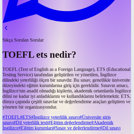
Sıkça Sorulan Sorular
TOEFL ets nedir?
TOEFL (Test of English as a Foreign Language), ETS (Educational
Testing Service) tarafından geliştirilen ve yönetilen, İngilizce
dilindeki yeterliliği ölçen bir sınavdır. Bu sınav, genellikle üniversite
düzeyindeki eğitim kurumlarına giriş için gereklidir. Sınavın amacı,
İngilizce'nin anadil olmadığı kişilerin, akademik ortamlarda İngilizce
dilini ne kadar iyi anladıklarını ve kullandıklarını belirlemektir. ETS,
dünya çapında çeşitli sınavlar ve değerlendirme araçları geliştiren ve
yöneten bir organizasyondur.
#
TOEFL
#
ETS
#
İngilizce yeterlilik sınavı
#
Üniversite giriş
sınavı
#
Dil yeterlilik testi
#
Eğitim değerlendirme
#
Akademik
İngilizce
#
Eğitim kurumları
#
Sınav ve değerlendirme
#
Dil sınavı