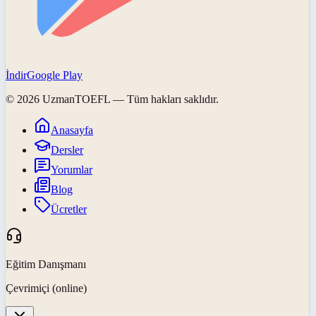
İndir
Google Play
©
2026
UzmanTOEFL
— Tüm hakları saklıdır.
Anasayfa
Dersler
Yorumlar
Blog
Ücretler
Eğitim Danışmanı
Çevrimiçi (online)