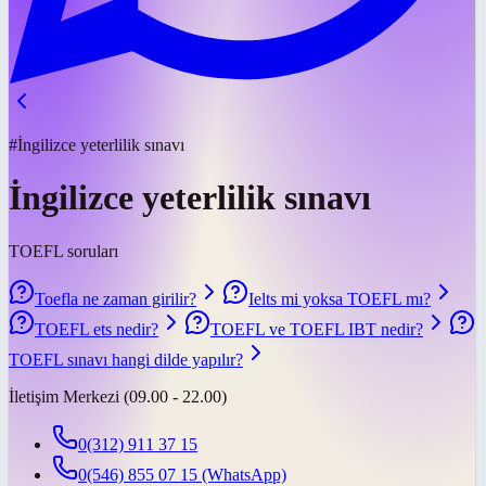
#İngilizce yeterlilik sınavı
İngilizce yeterlilik sınavı
TOEFL soruları
Toefla ne zaman girilir?
Ielts mi yoksa TOEFL mı?
TOEFL ets nedir?
TOEFL ve TOEFL IBT nedir?
TOEFL sınavı hangi dilde yapılır?
İletişim Merkezi (09.00 - 22.00)
0(312) 911 37 15
0(546) 855 07 15
(WhatsApp)