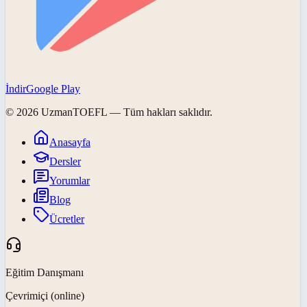
İndir
Google Play
©
2026
UzmanTOEFL
— Tüm hakları saklıdır.
Anasayfa
Dersler
Yorumlar
Blog
Ücretler
Eğitim Danışmanı
Çevrimiçi (online)