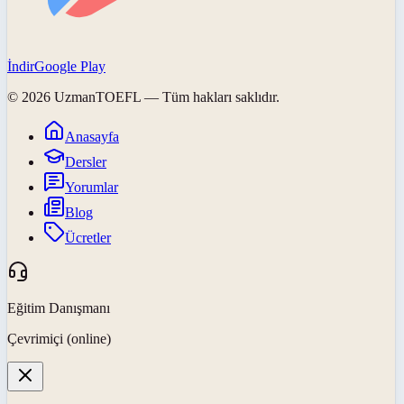
İndir
Google Play
©
2026
UzmanTOEFL
— Tüm hakları saklıdır.
Anasayfa
Dersler
Yorumlar
Blog
Ücretler
Eğitim Danışmanı
Çevrimiçi (online)