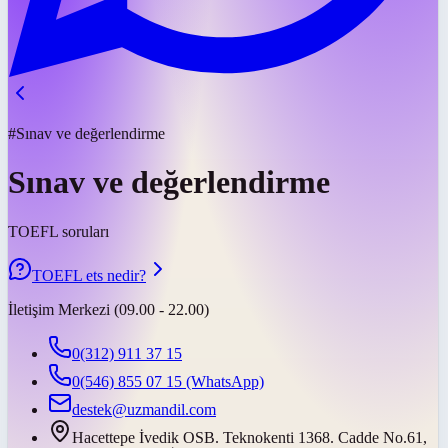
#Sınav ve değerlendirme
Sınav ve değerlendirme
TOEFL soruları
TOEFL ets nedir?
İletişim Merkezi (09.00 - 22.00)
0(312) 911 37 15
0(546) 855 07 15
(WhatsApp)
destek@uzmandil.com
Hacettepe İvedik OSB. Teknokenti 1368. Cadde No.61,