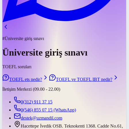
#Üniversite giriş sınavı
Üniversite giriş sınavı
TOEFL soruları
TOEFL ets nedir?
TOEFL ve TOEFL IBT nedir?
İletişim Merkezi (09.00 - 22.00)
0(312) 911 37 15
0(546) 855 07 15
(WhatsApp)
destek@uzmandil.com
Hacettepe İvedik OSB. Teknokenti 1368. Cadde No.61,