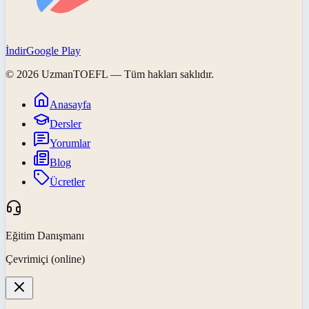
İndir
Google Play
©
2026
UzmanTOEFL
— Tüm hakları saklıdır.
Anasayfa
Dersler
Yorumlar
Blog
Ücretler
Eğitim Danışmanı
Çevrimiçi (online)