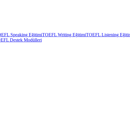
EFL Speaking Eğitimi
TOEFL Writing Eğitimi
TOEFL Listening Eğiti
EFL Destek Modülleri