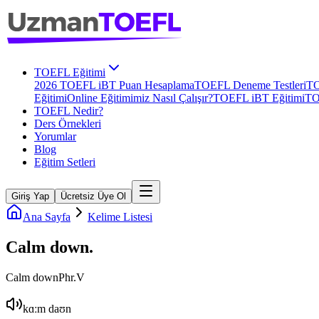
TOEFL Eğitimi
2026 TOEFL iBT Puan Hesaplama
TOEFL Deneme Testleri
TO
Eğitimi
Online Eğitimimiz Nasıl Çalışır?
TOEFL iBT Eğitimi
TO
TOEFL Nedir?
Ders Örnekleri
Yorumlar
Blog
Eğitim Setleri
Giriş Yap
Ücretsiz Üye Ol
Ana Sayfa
Kelime Listesi
Calm down
.
Calm down
Phr.V
kɑːm daʊn