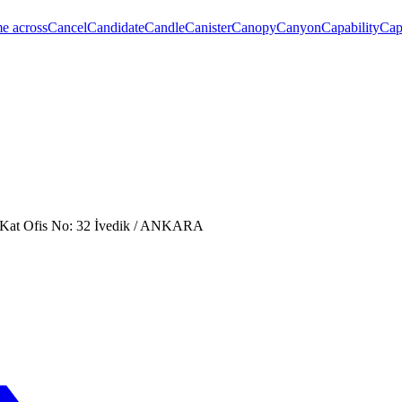
e across
Cancel
Candidate
Candle
Canister
Canopy
Canyon
Capability
Cap
. Kat Ofis No: 32 İvedik / ANKARA