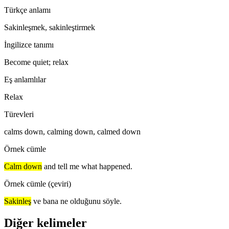
Türkçe anlamı
Sakinleşmek, sakinleştirmek
İngilizce tanımı
Become quiet; relax
Eş anlamlılar
Relax
Türevleri
calms down, calming down, calmed down
Örnek cümle
Calm down
and tell me what happened.
Örnek cümle (çeviri)
Sakinleş
ve bana ne olduğunu söyle.
Diğer kelimeler