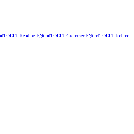
mi
TOEFL Reading Eğitimi
TOEFL Grammer Eğitimi
TOEFL Kelime