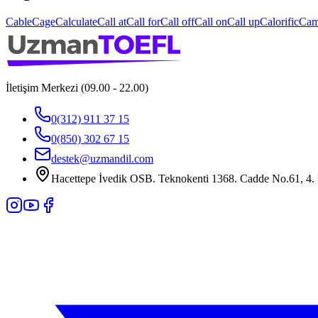
Cable
Cage
Calculate
Call at
Call for
Call off
Call on
Call up
Calorific
Cam
İletişim Merkezi (09.00 - 22.00)
0(312) 911 37 15
0(850) 302 67 15
destek@uzmandil.com
Hacettepe İvedik OSB. Teknokenti 1368. Cadde No.61, 4